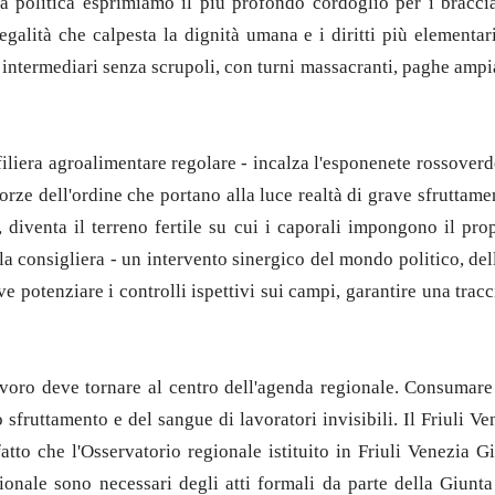
 politica esprimiamo il più profondo cordoglio per i braccian
legalità che calpesta la dignità umana e i diritti più elementar
termediari senza scrupoli, con turni massacranti, paghe ampiam
 filiera agroalimentare regolare - incalza l'esponenete rossoverde
rze dell'ordine che portano alla luce realtà di grave sfruttamen
, diventa il terreno fertile su cui i caporali impongono il propr
consigliera - un intervento sinergico del mondo politico, delle 
rve potenziare i controlli ispettivi sui campi, garantire una tra
lavoro deve tornare al centro dell'agenda regionale. Consumare 
lo sfruttamento e del sangue di lavoratori invisibili. Il Friuli 
atto che l'Osservatorio regionale istituito in Friuli Venezia Gi
zionale sono necessari degli atti formali da parte della Giunta