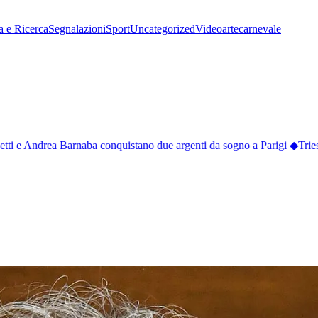
a e Ricerca
Segnalazioni
Sport
Uncategorized
Video
arte
carnevale
tti e Andrea Barnaba conquistano due argenti da sogno a Parigi
◆
Triest