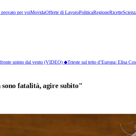
provato per voi
Movida
Offerte di Lavoro
Politica
Regione
Ricette
Scienz
ronte spinto dal vento (VIDEO)
◆
Trieste sul tetto d’Europa: Elisa Cose
sono fatalità, agire subito"