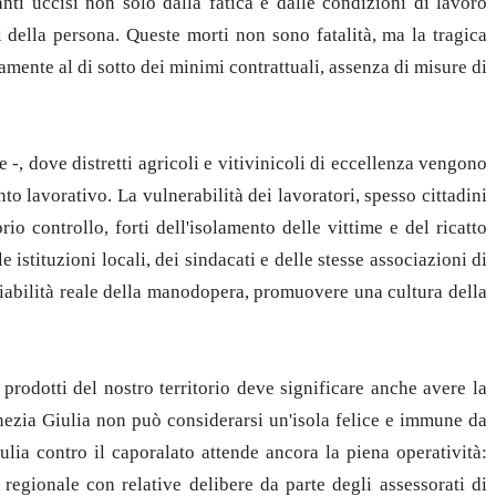
ti uccisi non solo dalla fatica e dalle condizioni di lavoro
i della persona. Queste morti non sono fatalità, ma la tragica
ente al di sotto dei minimi contrattuali, assenza di misure di
 -, dove distretti agricoli e vitivinicoli di eccellenza vengono
to lavorativo. La vulnerabilità dei lavoratori, spesso cittadini
io controllo, forti dell'isolamento delle vittime e del ricatto
istituzioni locali, dei sindacati e delle stesse associazioni di
cciabilità reale della manodopera, promuovere una cultura della
prodotti del nostro territorio deve significare anche avere la
Venezia Giulia non può considerarsi un'isola felice e immune da
ulia contro il caporalato attende ancora la piena operatività:
 regionale con relative delibere da parte degli assessorati di