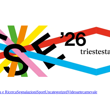
a e Ricerca
Segnalazioni
Sport
Uncategorized
Video
arte
carnevale