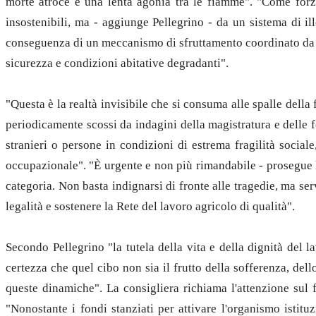
morte atroce e una lenta agonia tra le fiamme". "Come forza
insostenibili, ma - aggiunge Pellegrino - da un sistema di il
conseguenza di un meccanismo di sfruttamento coordinato da in
sicurezza e condizioni abitative degradanti".
"Questa è la realtà invisibile che si consuma alle spalle della
periodicamente scossi da indagini della magistratura e delle fo
stranieri o persone in condizioni di estrema fragilità sociale
occupazionale". "È urgente e non più rimandabile - prosegue la 
categoria. Non basta indignarsi di fronte alle tragedie, ma se
legalità e sostenere la Rete del lavoro agricolo di qualità".
Secondo Pellegrino "la tutela della vita e della dignità del 
certezza che quel cibo non sia il frutto della sofferenza, del
queste dinamiche". La consigliera richiama l'attenzione sul f
"Nonostante i fondi stanziati per attivare l'organismo istitu