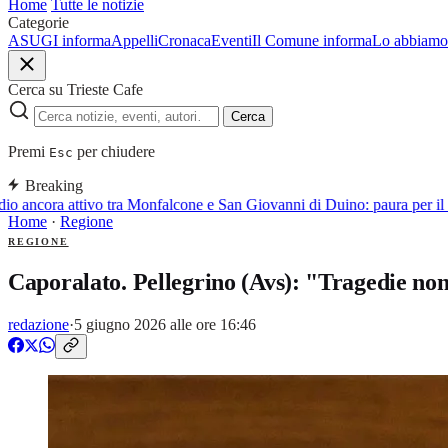
Home
Tutte le notizie
Categorie
ASUGI informa
Appelli
Cronaca
Eventi
Il Comune informa
Lo abbiamo 
Cerca su Trieste Cafe
Cerca
Premi
per chiudere
Esc
Breaking
 ancora attivo tra Monfalcone e San Giovanni di Duino: paura per il f
Home
·
Regione
REGIONE
Caporalato. Pellegrino (Avs): "Tragedie non 
redazione
·
5 giugno 2026 alle ore 16:46