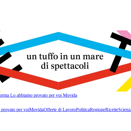
forma
Lo abbiamo provato per voi
Movida
provato per voi
Movida
Offerte di Lavoro
Politica
Regione
Ricette
Scienz