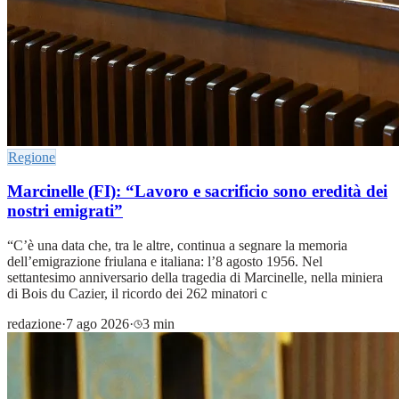
Regione
Marcinelle (FI): “Lavoro e sacrificio sono eredità dei
nostri emigrati”
“C’è una data che, tra le altre, continua a segnare la memoria
dell’emigrazione friulana e italiana: l’8 agosto 1956. Nel
settantesimo anniversario della tragedia di Marcinelle, nella miniera
di Bois du Cazier, il ricordo dei 262 minatori c
redazione
·
7 ago 2026
·
3 min