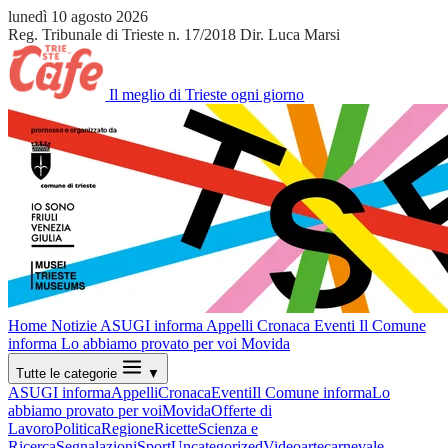
lunedì 10 agosto 2026
Reg. Tribunale di Trieste n. 17/2018
Dir. Luca Marsi
Il meglio di Trieste ogni giorno
Home
Notizie
ASUGI informa
Appelli
Cronaca
Eventi
Il Comune
informa
Lo abbiamo provato per voi
Movida
Tutte le categorie
▼
ASUGI informa
Appelli
Cronaca
Eventi
Il Comune informa
Lo
abbiamo provato per voi
Movida
Offerte di
Lavoro
Politica
Regione
Ricette
Scienza e
Ricerca
Segnalazioni
Sport
Uncategorized
Video
arte
carnevale