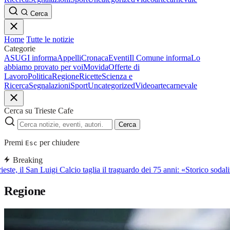
Cerca
Home
Tutte le notizie
Categorie
ASUGI informa
Appelli
Cronaca
Eventi
Il Comune informa
Lo
abbiamo provato per voi
Movida
Offerte di
Lavoro
Politica
Regione
Ricette
Scienza e
Ricerca
Segnalazioni
Sport
Uncategorized
Video
arte
carnevale
Cerca su Trieste Cafe
Cerca
Premi
per chiudere
Esc
Breaking
ieste, il San Luigi Calcio taglia il traguardo dei 75 anni: «Storico sodaliz
Regione