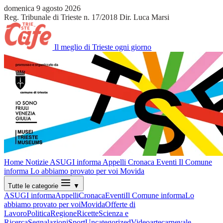
domenica 9 agosto 2026
Reg. Tribunale di Trieste n. 17/2018
Dir. Luca Marsi
Il meglio di Trieste ogni giorno
Home
Notizie
ASUGI informa
Appelli
Cronaca
Eventi
Il Comune
informa
Lo abbiamo provato per voi
Movida
Tutte le categorie
▼
ASUGI informa
Appelli
Cronaca
Eventi
Il Comune informa
Lo
abbiamo provato per voi
Movida
Offerte di
Lavoro
Politica
Regione
Ricette
Scienza e
Ricerca
Segnalazioni
Sport
Uncategorized
Video
arte
carnevale