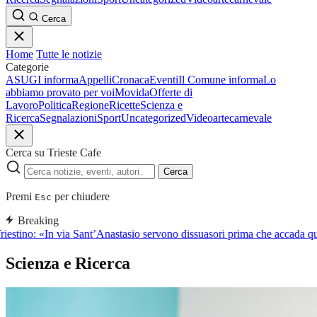
Cerca
Home
Tutte le notizie
Categorie
ASUGI informa
Appelli
Cronaca
Eventi
Il Comune informa
Lo
abbiamo provato per voi
Movida
Offerte di
Lavoro
Politica
Regione
Ricette
Scienza e
Ricerca
Segnalazioni
Sport
Uncategorized
Video
arte
carnevale
Cerca su Trieste Cafe
Cerca
Premi
per chiudere
Esc
Breaking
riestino: «In via Sant’Anastasio servono dissuasori prima che accada q
Scienza e Ricerca