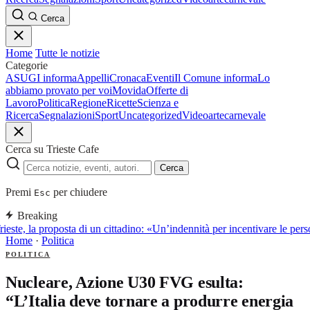
Cerca
Home
Tutte le notizie
Categorie
ASUGI informa
Appelli
Cronaca
Eventi
Il Comune informa
Lo
abbiamo provato per voi
Movida
Offerte di
Lavoro
Politica
Regione
Ricette
Scienza e
Ricerca
Segnalazioni
Sport
Uncategorized
Video
arte
carnevale
Cerca su Trieste Cafe
Cerca
Premi
per chiudere
Esc
Breaking
ieste, la proposta di un cittadino: «Un’indennità per incentivare le perso
Home
·
Politica
POLITICA
Nucleare, Azione U30 FVG esulta:
“L’Italia deve tornare a produrre energia