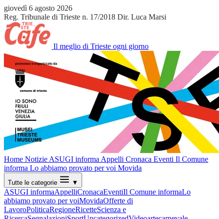
giovedì 6 agosto 2026
Reg. Tribunale di Trieste n. 17/2018
Dir. Luca Marsi
Il meglio di Trieste ogni giorno
Home
Notizie
ASUGI informa
Appelli
Cronaca
Eventi
Il Comune
informa
Lo abbiamo provato per voi
Movida
Tutte le categorie
▼
ASUGI informa
Appelli
Cronaca
Eventi
Il Comune informa
Lo
abbiamo provato per voi
Movida
Offerte di
Lavoro
Politica
Regione
Ricette
Scienza e
Ricerca
Segnalazioni
Sport
Uncategorized
Video
arte
carnevale