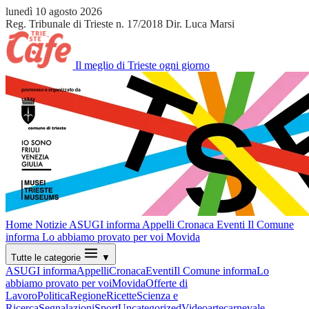
lunedì 10 agosto 2026
Reg. Tribunale di Trieste n. 17/2018
Dir. Luca Marsi
Il meglio di Trieste ogni giorno
Home
Notizie
ASUGI informa
Appelli
Cronaca
Eventi
Il Comune
informa
Lo abbiamo provato per voi
Movida
Tutte le categorie
▼
ASUGI informa
Appelli
Cronaca
Eventi
Il Comune informa
Lo
abbiamo provato per voi
Movida
Offerte di
Lavoro
Politica
Regione
Ricette
Scienza e
Ricerca
Segnalazioni
Sport
Uncategorized
Video
arte
carnevale