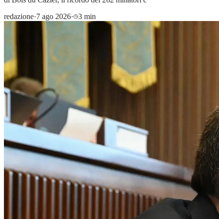
redazione
·
7 ago 2026
·
3 min