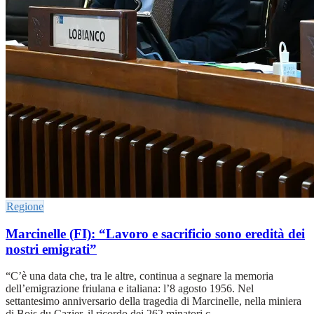
Regione
Marcinelle (FI): “Lavoro e sacrificio sono eredità dei
nostri emigrati”
“C’è una data che, tra le altre, continua a segnare la memoria
dell’emigrazione friulana e italiana: l’8 agosto 1956. Nel
settantesimo anniversario della tragedia di Marcinelle, nella miniera
di Bois du Cazier, il ricordo dei 262 minatori c