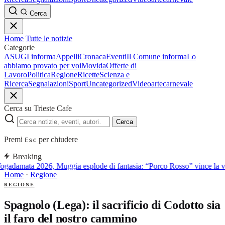
Cerca
Home
Tutte le notizie
Categorie
ASUGI informa
Appelli
Cronaca
Eventi
Il Comune informa
Lo
abbiamo provato per voi
Movida
Offerte di
Lavoro
Politica
Regione
Ricette
Scienza e
Ricerca
Segnalazioni
Sport
Uncategorized
Video
arte
carnevale
Cerca su Trieste Cafe
Cerca
Premi
per chiudere
Esc
Breaking
gadamata 2026, Muggia esplode di fantasia: “Porco Rosso” vince la vel
Home
·
Regione
REGIONE
Spagnolo (Lega): il sacrificio di Codotto sia
il faro del nostro cammino