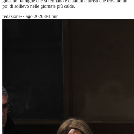
giocano, famiglie che si fermano e cittadini e turisti che trovano un
po’ di sollievo nelle giornate più calde.
redazione
·
7 ago 2026
·
3 min