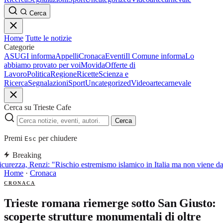
Cerca
Home
Tutte le notizie
Categorie
ASUGI informa
Appelli
Cronaca
Eventi
Il Comune informa
Lo
abbiamo provato per voi
Movida
Offerte di
Lavoro
Politica
Regione
Ricette
Scienza e
Ricerca
Segnalazioni
Sport
Uncategorized
Video
arte
carnevale
Cerca su Trieste Cafe
Cerca
Premi
per chiudere
Esc
Breaking
curezza, Renzi: "Rischio estremismo islamico in Italia ma non viene d
Home
·
Cronaca
CRONACA
Trieste romana riemerge sotto San Giusto:
scoperte strutture monumentali di oltre