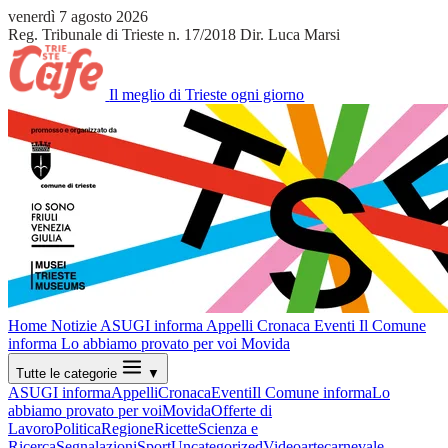
venerdì 7 agosto 2026
Reg. Tribunale di Trieste n. 17/2018
Dir. Luca Marsi
Il meglio di Trieste ogni giorno
Home
Notizie
ASUGI informa
Appelli
Cronaca
Eventi
Il Comune
informa
Lo abbiamo provato per voi
Movida
Tutte le categorie
▼
ASUGI informa
Appelli
Cronaca
Eventi
Il Comune informa
Lo
abbiamo provato per voi
Movida
Offerte di
Lavoro
Politica
Regione
Ricette
Scienza e
Ricerca
Segnalazioni
Sport
Uncategorized
Video
arte
carnevale