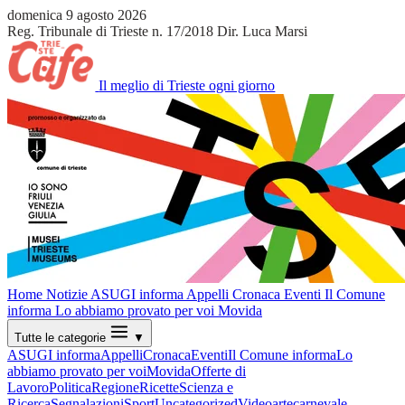
domenica 9 agosto 2026
Reg. Tribunale di Trieste n. 17/2018
Dir. Luca Marsi
Il meglio di Trieste ogni giorno
Home
Notizie
ASUGI informa
Appelli
Cronaca
Eventi
Il Comune
informa
Lo abbiamo provato per voi
Movida
Tutte le categorie
▼
ASUGI informa
Appelli
Cronaca
Eventi
Il Comune informa
Lo
abbiamo provato per voi
Movida
Offerte di
Lavoro
Politica
Regione
Ricette
Scienza e
Ricerca
Segnalazioni
Sport
Uncategorized
Video
arte
carnevale