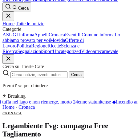
Cerca
Home
Tutte le notizie
Categorie
ASUGI informa
Appelli
Cronaca
Eventi
Il Comune informa
Lo
abbiamo provato per voi
Movida
Offerte di
Lavoro
Politica
Regione
Ricette
Scienza e
Ricerca
Segnalazioni
Sport
Uncategorized
Video
arte
carnevale
Cerca su Trieste Cafe
Cerca
Premi
per chiudere
Esc
Breaking
 tuffa nel lago e non riemerge, morto 24enne statunitense
◆
Incendio an
Home
·
Cronaca
CRONACA
Legambiente Fvg: campagna Free
Tagliamento