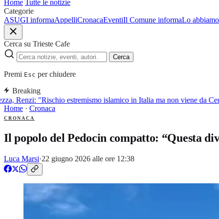
Home
Tutte le notizie
Categorie
ASUGI informa
Appelli
Cronaca
Eventi
Il Comune informa
Lo abbiamo 
Cerca su Trieste Cafe
Cerca
Premi
per chiudere
Esc
Breaking
za, Renzi: "Rischio estremismo islamico in Italia ma non viene da Ceu
Home
·
Cronaca
CRONACA
Il popolo del Pedocin compatto: “Questa di
Luca Marsi
·
22 giugno 2026 alle ore 12:38