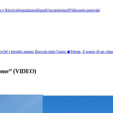
a e Ricerca
Segnalazioni
Sport
Uncategorized
Video
arte
carnevale
hé i triestini amano Barcola tutto l'anno
◆
Trieste, il sogno di un cittad
zione” (VIDEO)