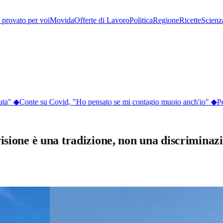
provato per voi
Movida
Offerte di Lavoro
Politica
Regione
Ricette
Scienz
ta"
◆
Conte su Covid, "Ho pensato se mi contagio muoio anch'io"
◆
Perc
visione è una tradizione, non una discrimina