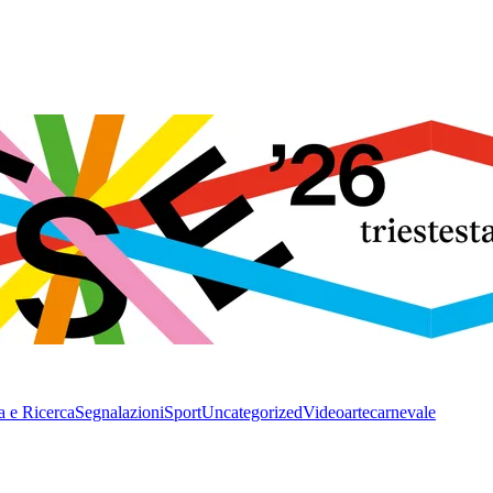
a e Ricerca
Segnalazioni
Sport
Uncategorized
Video
arte
carnevale