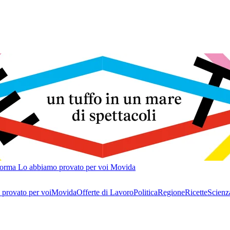
forma
Lo abbiamo provato per voi
Movida
provato per voi
Movida
Offerte di Lavoro
Politica
Regione
Ricette
Scienz