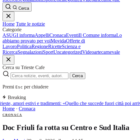
Cerca
Home
Tutte le notizie
Categorie
ASUGI informa
Appelli
Cronaca
Eventi
Il Comune informa
Lo
abbiamo provato per voi
Movida
Offerte di
Lavoro
Politica
Regione
Ricette
Scienza e
Ricerca
Segnalazioni
Sport
Uncategorized
Video
arte
carnevale
Cerca su Trieste Cafe
Cerca
Premi
per chiudere
Esc
Breaking
rieste, amori estivi e tradimenti: «Quello che succede fuori città poi a
Home
·
Cronaca
CRONACA
Doc Friuli fa rotta su Centro e Sud Italia