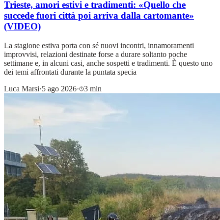
Trieste, amori estivi e tradimenti: «Quello che
succede fuori città poi arriva dalla cartomante»
(VIDEO)
La stagione estiva porta con sé nuovi incontri, innamoramenti
improvvisi, relazioni destinate forse a durare soltanto poche
settimane e, in alcuni casi, anche sospetti e tradimenti. È questo uno
dei temi affrontati durante la puntata specia
Luca Marsi
·
5 ago 2026
·
3 min