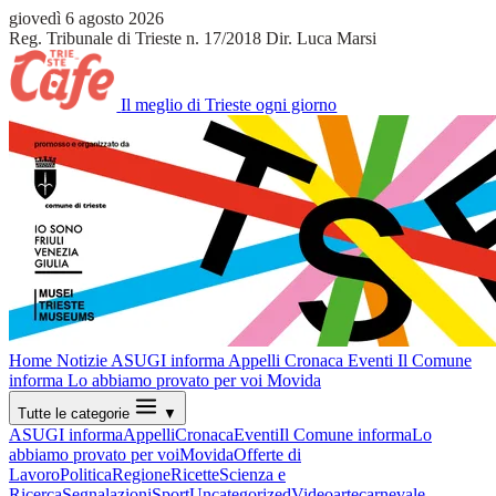
giovedì 6 agosto 2026
Reg. Tribunale di Trieste n. 17/2018
Dir. Luca Marsi
Il meglio di Trieste ogni giorno
Home
Notizie
ASUGI informa
Appelli
Cronaca
Eventi
Il Comune
informa
Lo abbiamo provato per voi
Movida
Tutte le categorie
▼
ASUGI informa
Appelli
Cronaca
Eventi
Il Comune informa
Lo
abbiamo provato per voi
Movida
Offerte di
Lavoro
Politica
Regione
Ricette
Scienza e
Ricerca
Segnalazioni
Sport
Uncategorized
Video
arte
carnevale