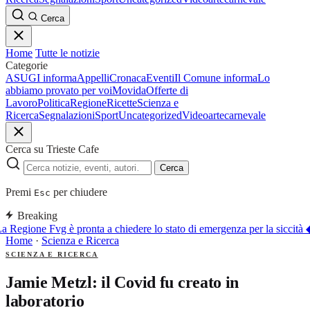
Cerca
Home
Tutte le notizie
Categorie
ASUGI informa
Appelli
Cronaca
Eventi
Il Comune informa
Lo
abbiamo provato per voi
Movida
Offerte di
Lavoro
Politica
Regione
Ricette
Scienza e
Ricerca
Segnalazioni
Sport
Uncategorized
Video
arte
carnevale
Cerca su Trieste Cafe
Cerca
Premi
per chiudere
Esc
Breaking
a Regione Fvg è pronta a chiedere lo stato di emergenza per la siccità
Home
·
Scienza e Ricerca
SCIENZA E RICERCA
Jamie Metzl: il Covid fu creato in
laboratorio