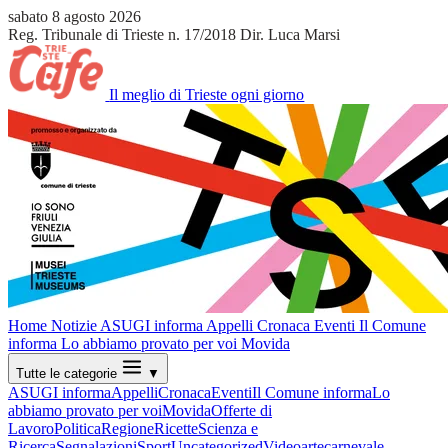
sabato 8 agosto 2026
Reg. Tribunale di Trieste n. 17/2018
Dir. Luca Marsi
Il meglio di Trieste ogni giorno
Home
Notizie
ASUGI informa
Appelli
Cronaca
Eventi
Il Comune
informa
Lo abbiamo provato per voi
Movida
Tutte le categorie
▼
ASUGI informa
Appelli
Cronaca
Eventi
Il Comune informa
Lo
abbiamo provato per voi
Movida
Offerte di
Lavoro
Politica
Regione
Ricette
Scienza e
Ricerca
Segnalazioni
Sport
Uncategorized
Video
arte
carnevale