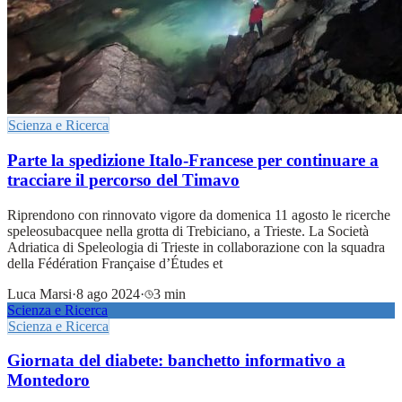
Scienza e Ricerca
Parte la spedizione Italo-Francese per continuare a
tracciare il percorso del Timavo
Riprendono con rinnovato vigore da domenica 11 agosto le ricerche
speleosubacquee nella grotta di Trebiciano, a Trieste. La Società
Adriatica di Speleologia di Trieste in collaborazione con la squadra
della Fédération Française d’Études et
Luca Marsi
·
8 ago 2024
·
3 min
Scienza e Ricerca
Scienza e Ricerca
Giornata del diabete: banchetto informativo a
Montedoro