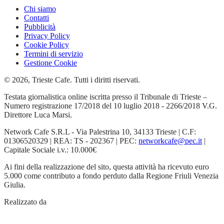
Chi siamo
Contatti
Pubblicità
Privacy Policy
Cookie Policy
Termini di servizio
Gestione Cookie
© 2026, Trieste Cafe. Tutti i diritti riservati.
Testata giornalistica online iscritta presso il Tribunale di Trieste –
Numero registrazione 17/2018 del 10 luglio 2018 - 2266/2018 V.G.
Direttore Luca Marsi.
Network Cafe S.R.L - Via Palestrina 10, 34133 Trieste | C.F:
01306520329 | REA: TS - 202367 | PEC:
networkcafe@pec.it
|
Capitale Sociale i.v.: 10.000€
Ai fini della realizzazione del sito, questa attività ha ricevuto euro
5.000 come contributo a fondo perduto dalla Regione Friuli Venezia
Giulia.
Realizzato da