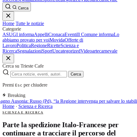
Cerca
Home
Tutte le notizie
Categorie
ASUGI informa
Appelli
Cronaca
Eventi
Il Comune informa
Lo
abbiamo provato per voi
Movida
Offerte di
Lavoro
Politica
Regione
Ricette
Scienza e
Ricerca
Segnalazioni
Sport
Uncategorized
Video
arte
carnevale
Cerca su Trieste Cafe
Cerca
Premi
per chiudere
Esc
Breaking
agno Ausonia: Russo (Pd), “la Regione intervenga per salvare lo stabi
Home
·
Scienza e Ricerca
SCIENZA E RICERCA
Parte la spedizione Italo-Francese per
continuare a tracciare il percorso del