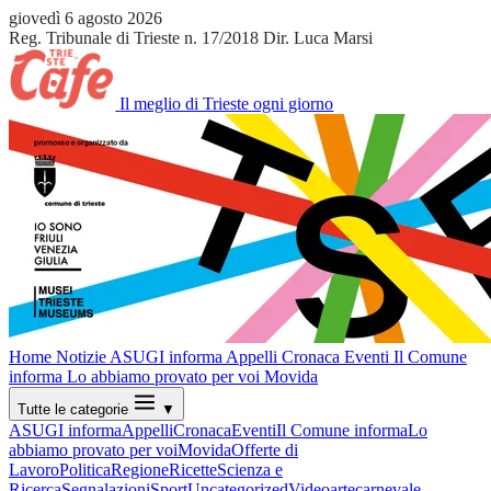
giovedì 6 agosto 2026
Reg. Tribunale di Trieste n. 17/2018
Dir. Luca Marsi
Il meglio di Trieste ogni giorno
Home
Notizie
ASUGI informa
Appelli
Cronaca
Eventi
Il Comune
informa
Lo abbiamo provato per voi
Movida
Tutte le categorie
▼
ASUGI informa
Appelli
Cronaca
Eventi
Il Comune informa
Lo
abbiamo provato per voi
Movida
Offerte di
Lavoro
Politica
Regione
Ricette
Scienza e
Ricerca
Segnalazioni
Sport
Uncategorized
Video
arte
carnevale