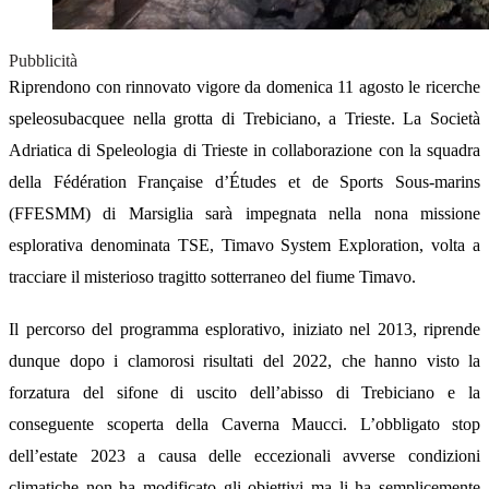
Pubblicità
Riprendono con rinnovato vigore da domenica 11 agosto le ricerche
speleosubacquee nella grotta di Trebiciano, a Trieste. La Società
Adriatica di Speleologia di Trieste in collaborazione con la squadra
della Fédération Française d’Études et de Sports Sous-marins
(FFESMM) di Marsiglia sarà impegnata nella nona missione
esplorativa denominata TSE, Timavo System Exploration, volta a
tracciare il misterioso tragitto sotterraneo del fiume Timavo.
Il percorso del programma esplorativo, iniziato nel 2013, riprende
dunque dopo i clamorosi risultati del 2022, che hanno visto la
forzatura del sifone di uscito dell’abisso di Trebiciano e la
conseguente scoperta della Caverna Maucci. L’obbligato stop
dell’estate 2023 a causa delle eccezionali avverse condizioni
climatiche non ha modificato gli obiettivi ma li ha semplicemente