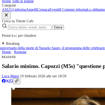
Home
Tutte le notizie
Categorie
ASUGI informa
Appelli
Cronaca
Eventi
Il Comune informa
Lo abbiamo 
Cerca su Trieste Cafe
Cerca
Premi
per chiudere
Esc
Breaking
iversario della morte di Nazario Sauro, il programma delle celebrazion
Home
·
Regione
REGIONE
Salario minimo. Capozzi (M5s) "questione pr
Luca Marsi
·
19 febbraio 2026 alle ore 18:59