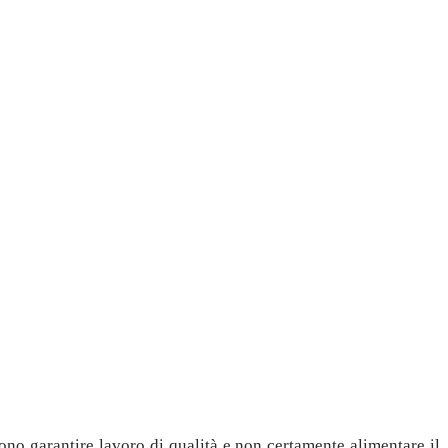
vono garantire lavoro di qualità e non certamente alimentare il