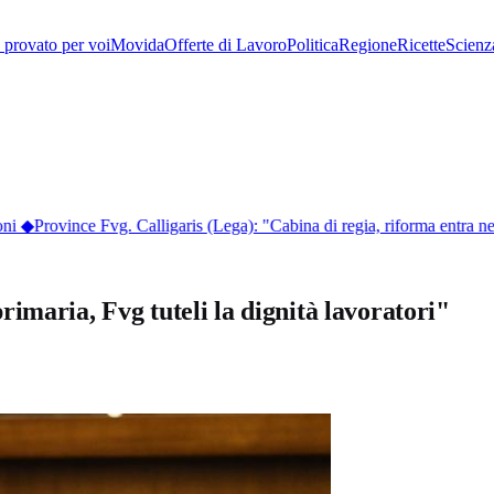
provato per voi
Movida
Offerte di Lavoro
Politica
Regione
Ricette
Scienz
i
◆
Province Fvg. Calligaris (Lega): "Cabina di regia, riforma entra nel 
imaria, Fvg tuteli la dignità lavoratori"