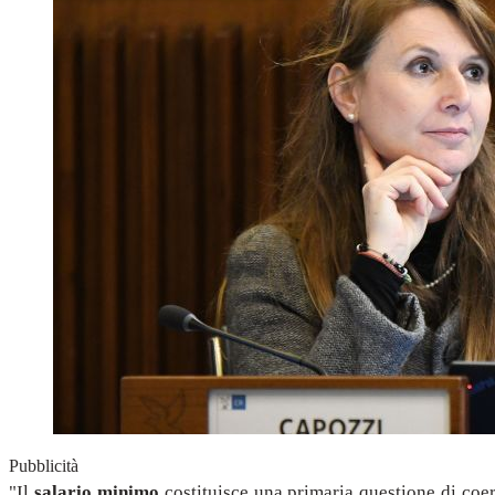
Pubblicità
"Il
salario minimo
costituisce una primaria questione di coer