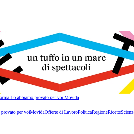
forma
Lo abbiamo provato per voi
Movida
provato per voi
Movida
Offerte di Lavoro
Politica
Regione
Ricette
Scienz