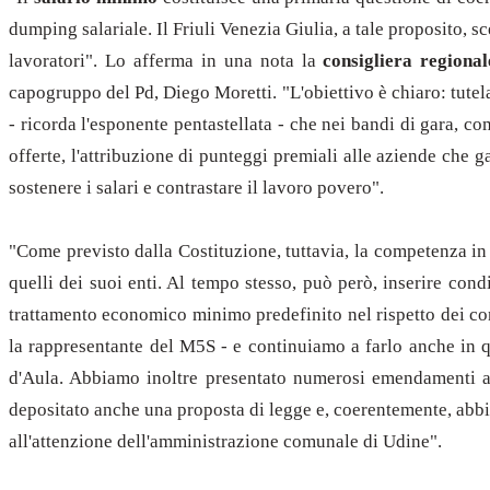
dumping salariale. Il Friuli Venezia Giulia, a tale proposito, sc
lavoratori". Lo afferma in una nota la
consigliera regiona
capogruppo del Pd, Diego Moretti. "L'obiettivo è chiaro: tute
- ricorda l'esponente pentastellata - che nei bandi di gara, co
offerte, l'attribuzione di punteggi premiali alle aziende che g
sostenere i salari e contrastare il lavoro povero".
"Come previsto dalla Costituzione, tuttavia, la competenza in
quelli dei suoi enti. Al tempo stesso, può però, inserire cond
trattamento economico minimo predefinito nel rispetto dei con
la rappresentante del M5S - e continuiamo a farlo anche in 
d'Aula. Abbiamo inoltre presentato numerosi emendamenti ai
depositato anche una proposta di legge e, coerentemente, ab
all'attenzione dell'amministrazione comunale di Udine".