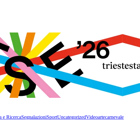
a e Ricerca
Segnalazioni
Sport
Uncategorized
Video
arte
carnevale