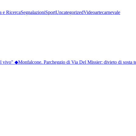
a e Ricerca
Segnalazioni
Sport
Uncategorized
Video
arte
carnevale
vivo"
◆
Monfalcone. Parcheggio di Via Del Missier: divieto di sosta te