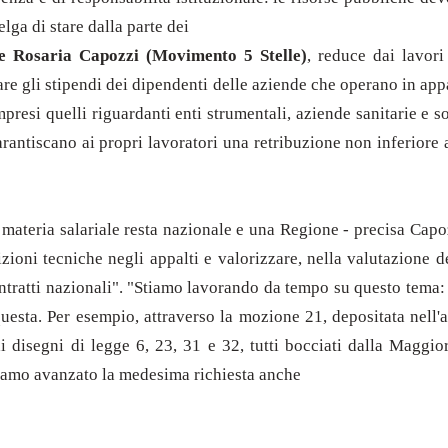
elga di stare dalla parte dei
le Rosaria Capozzi (Movimento 5 Stelle)
, reduce dai lavor
lare gli stipendi dei dipendenti delle aziende che operano in a
mpresi quelli riguardanti enti strumentali, aziende sanitarie e s
arantiscano ai propri lavoratori una retribuzione non inferiore 
 materia salariale resta nazionale e una Regione - precisa Cap
izioni tecniche negli appalti e valorizzare, nella valutazione d
tratti nazionali". "Stiamo lavorando da tempo su questo tema: lo
questa. Per esempio, attraverso la mozione 21, depositata nell
 disegni di legge 6, 23, 31 e 32, tutti bocciati dalla Maggio
biamo avanzato la medesima richiesta anche