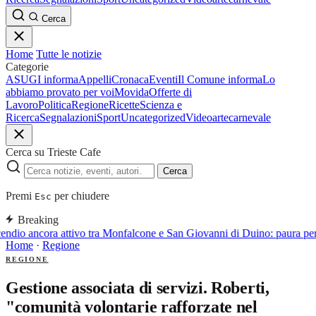
Cerca
Home
Tutte le notizie
Categorie
ASUGI informa
Appelli
Cronaca
Eventi
Il Comune informa
Lo
abbiamo provato per voi
Movida
Offerte di
Lavoro
Politica
Regione
Ricette
Scienza e
Ricerca
Segnalazioni
Sport
Uncategorized
Video
arte
carnevale
Cerca su Trieste Cafe
Cerca
Premi
per chiudere
Esc
Breaking
endio ancora attivo tra Monfalcone e San Giovanni di Duino: paura per
Home
·
Regione
REGIONE
Gestione associata di servizi. Roberti,
"comunità volontarie rafforzate nel