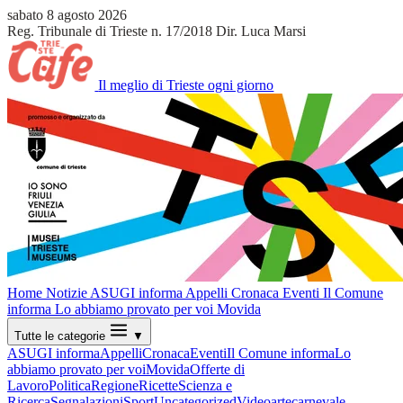
sabato 8 agosto 2026
Reg. Tribunale di Trieste n. 17/2018
Dir. Luca Marsi
Il meglio di Trieste ogni giorno
Home
Notizie
ASUGI informa
Appelli
Cronaca
Eventi
Il Comune
informa
Lo abbiamo provato per voi
Movida
Tutte le categorie
▼
ASUGI informa
Appelli
Cronaca
Eventi
Il Comune informa
Lo
abbiamo provato per voi
Movida
Offerte di
Lavoro
Politica
Regione
Ricette
Scienza e
Ricerca
Segnalazioni
Sport
Uncategorized
Video
arte
carnevale