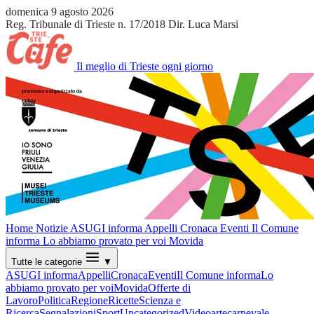
domenica 9 agosto 2026
Reg. Tribunale di Trieste n. 17/2018
Dir. Luca Marsi
Il meglio di Trieste ogni giorno
Home
Notizie
ASUGI informa
Appelli
Cronaca
Eventi
Il Comune
informa
Lo abbiamo provato per voi
Movida
Tutte le categorie
▼
ASUGI informa
Appelli
Cronaca
Eventi
Il Comune informa
Lo
abbiamo provato per voi
Movida
Offerte di
Lavoro
Politica
Regione
Ricette
Scienza e
Ricerca
Segnalazioni
Sport
Uncategorized
Video
arte
carnevale