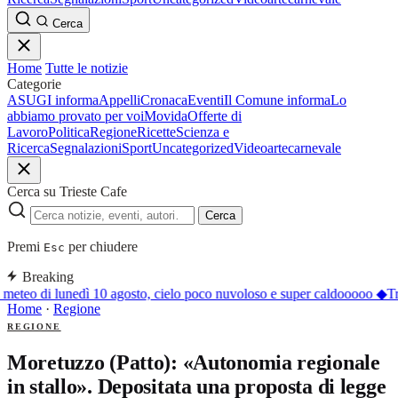
Cerca
Home
Tutte le notizie
Categorie
ASUGI informa
Appelli
Cronaca
Eventi
Il Comune informa
Lo
abbiamo provato per voi
Movida
Offerte di
Lavoro
Politica
Regione
Ricette
Scienza e
Ricerca
Segnalazioni
Sport
Uncategorized
Video
arte
carnevale
Cerca su Trieste Cafe
Cerca
Premi
per chiudere
Esc
Breaking
 meteo di lunedì 10 agosto, cielo poco nuvoloso e super caldooooo
◆
Tr
Home
·
Regione
REGIONE
Moretuzzo (Patto): «Autonomia regionale
in stallo». Depositata una proposta di legge