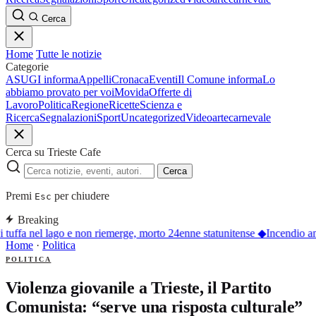
Cerca
Home
Tutte le notizie
Categorie
ASUGI informa
Appelli
Cronaca
Eventi
Il Comune informa
Lo
abbiamo provato per voi
Movida
Offerte di
Lavoro
Politica
Regione
Ricette
Scienza e
Ricerca
Segnalazioni
Sport
Uncategorized
Video
arte
carnevale
Cerca su Trieste Cafe
Cerca
Premi
per chiudere
Esc
Breaking
i tuffa nel lago e non riemerge, morto 24enne statunitense
◆
Incendio an
Home
·
Politica
POLITICA
Violenza giovanile a Trieste, il Partito
Comunista: “serve una risposta culturale”