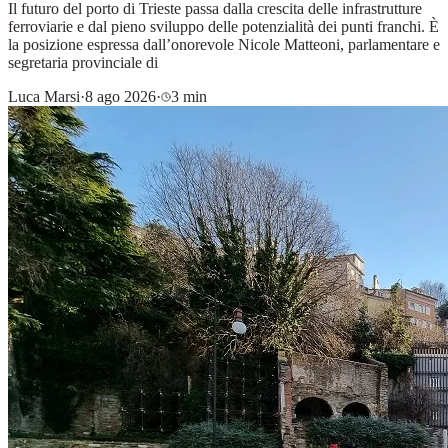
Il futuro del porto di Trieste passa dalla crescita delle infrastrutture
ferroviarie e dal pieno sviluppo delle potenzialità dei punti franchi. È
la posizione espressa dall’onorevole Nicole Matteoni, parlamentare e
segretaria provinciale di
Luca Marsi
·
8 ago 2026
·
3 min