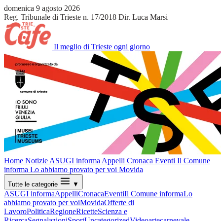
domenica 9 agosto 2026
Reg. Tribunale di Trieste n. 17/2018
Dir. Luca Marsi
Il meglio di Trieste ogni giorno
Home
Notizie
ASUGI informa
Appelli
Cronaca
Eventi
Il Comune
informa
Lo abbiamo provato per voi
Movida
Tutte le categorie
▼
ASUGI informa
Appelli
Cronaca
Eventi
Il Comune informa
Lo
abbiamo provato per voi
Movida
Offerte di
Lavoro
Politica
Regione
Ricette
Scienza e
Ricerca
Segnalazioni
Sport
Uncategorized
Video
arte
carnevale