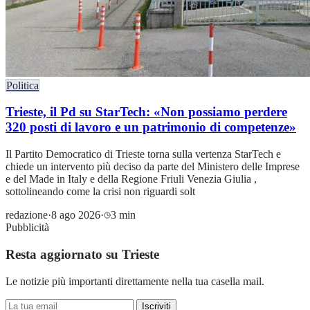
Politica
Trieste, il Pd su StarTech: «Non possiamo perdere
320 posti di lavoro e un patrimonio di competenze»
Il Partito Democratico di Trieste torna sulla vertenza StarTech e
chiede un intervento più deciso da parte del Ministero delle Imprese
e del Made in Italy e della Regione Friuli Venezia Giulia ,
sottolineando come la crisi non riguardi solt
redazione
·
8 ago 2026
·
3 min
Pubblicità
Resta aggiornato su Trieste
Le notizie più importanti direttamente nella tua casella mail.
Iscriviti