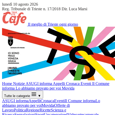
lunedì 10 agosto 2026
Reg. Tribunale di Trieste n. 17/2018
Dir. Luca Marsi
Il meglio di Trieste ogni giorno
Home
Notizie
ASUGI informa
Appelli
Cronaca
Eventi
Il Comune
informa
Lo abbiamo provato per voi
Movida
Tutte le categorie
▼
ASUGI informa
Appelli
Cronaca
Eventi
Il Comune informa
Lo
abbiamo provato per voi
Movida
Offerte di
Lavoro
Politica
Regione
Ricette
Scienza e
Ricerca
Segnalazioni
Sport
Uncategorized
Video
arte
carnevale