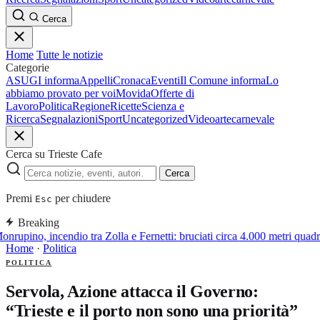
Cerca
Home
Tutte le notizie
Categorie
ASUGI informa
Appelli
Cronaca
Eventi
Il Comune informa
Lo
abbiamo provato per voi
Movida
Offerte di
Lavoro
Politica
Regione
Ricette
Scienza e
Ricerca
Segnalazioni
Sport
Uncategorized
Video
arte
carnevale
Cerca su Trieste Cafe
Cerca
Premi
per chiudere
Esc
Breaking
nrupino, incendio tra Zolla e Fernetti: bruciati circa 4.000 metri quadr
Home
·
Politica
POLITICA
Servola, Azione attacca il Governo:
“Trieste e il porto non sono una priorità”