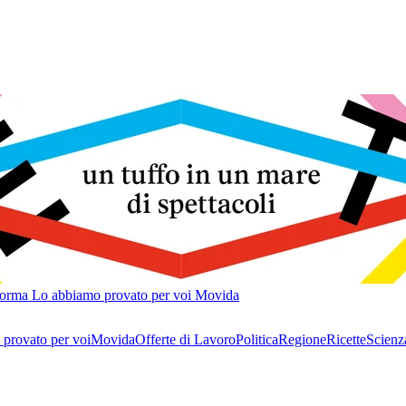
forma
Lo abbiamo provato per voi
Movida
provato per voi
Movida
Offerte di Lavoro
Politica
Regione
Ricette
Scienz