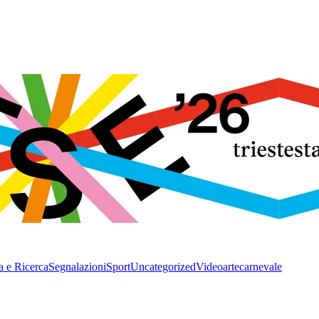
a e Ricerca
Segnalazioni
Sport
Uncategorized
Video
arte
carnevale