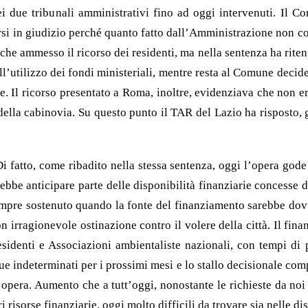
i due tribunali amministrativi fino ad oggi intervenuti. Il C
irsi in giudizio perché quanto fatto dall’Amministrazione non co
anche ammesso il ricorso dei residenti, ma nella sentenza ha rite
’utilizzo dei fondi ministeriali, mentre resta al Comune decide
este. Il ricorso presentato a Roma, inoltre, evidenziava che non 
 della cabinovia. Su questo punto il TAR del Lazio ha risposto, 
Di fatto, come ribadito nella stessa sentenza, oggi l’opera gode
ebbe anticipare parte delle disponibilità finanziarie concesse d
re sostenuto quando la fonte del finanziamento sarebbe dovuta
 irragionevole ostinazione contro il volere della città. Il fin
sidenti e Associazioni ambientaliste nazionali, con tempi di 
e indeterminati per i prossimi mesi e lo stallo decisionale comp
l’opera. Aumento che a tutt’oggi, nonostante le richieste da n
i risorse finanziarie, oggi molto difficili da trovare sia nelle 