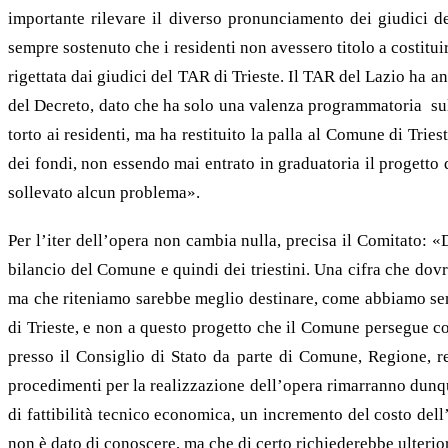
importante rilevare il diverso pronunciamento dei giudici de
sempre sostenuto che i residenti non avessero titolo a costitu
rigettata dai giudici del TAR di Trieste. Il TAR del Lazio ha 
del Decreto, dato che ha solo una valenza programmatoria sull
torto ai residenti, ma ha restituito la palla al Comune di Tri
dei fondi, non essendo mai entrato in graduatoria il progetto
sollevato alcun problema».
Per l’iter dell’opera non cambia nulla, precisa il Comitato: «
bilancio del Comune e quindi dei triestini. Una cifra che dovr
ma che riteniamo sarebbe meglio destinare, come abbiamo semp
di Trieste, e non a questo progetto che il Comune persegue con
presso il Consiglio di Stato da parte di Comune, Regione, re
procedimenti per la realizzazione dell’opera rimarranno dunqu
di fattibilità tecnico economica, un incremento del costo del
non è dato di conoscere, ma che di certo richiederebbe ulterior