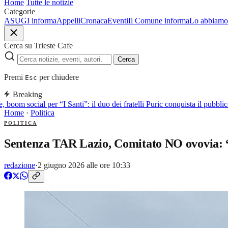
Home
Tutte le notizie
Categorie
ASUGI informa
Appelli
Cronaca
Eventi
Il Comune informa
Lo abbiamo 
Cerca su Trieste Cafe
Cerca
Premi
per chiudere
Esc
Breaking
, boom social per “I Santi”: il duo dei fratelli Puric conquista il pubb
Home
·
Politica
POLITICA
Sentenza TAR Lazio, Comitato NO ovovia: “Pr
redazione
·
2 giugno 2026 alle ore 10:33