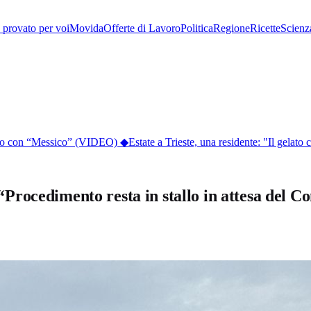
provato per voi
Movida
Offerte di Lavoro
Politica
Regione
Ricette
Scienz
lico con “Messico” (VIDEO)
◆
Estate a Trieste, una residente: "Il gelato co
ocedimento resta in stallo in attesa del Con