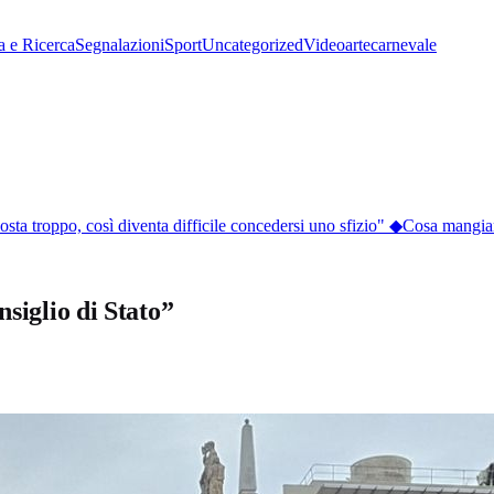
a e Ricerca
Segnalazioni
Sport
Uncategorized
Video
arte
carnevale
sta troppo, così diventa difficile concedersi uno sfizio"
◆
Cosa mangiare a
siglio di Stato”