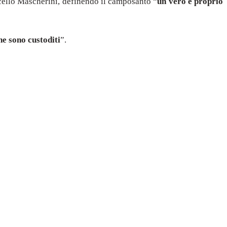
cello Mascherini, definendo il camposanto “
un vero e proprio
he sono custoditi
”.