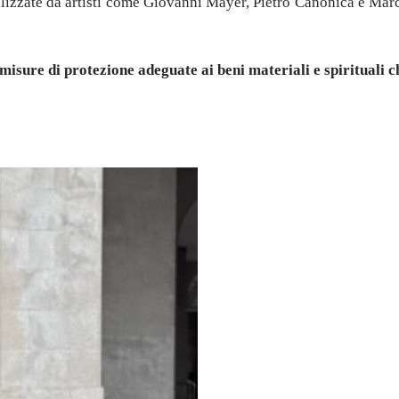
ealizzate da artisti come Giovanni Mayer, Pietro Canonica e Mar
misure di protezione adeguate ai beni materiali e spirituali c