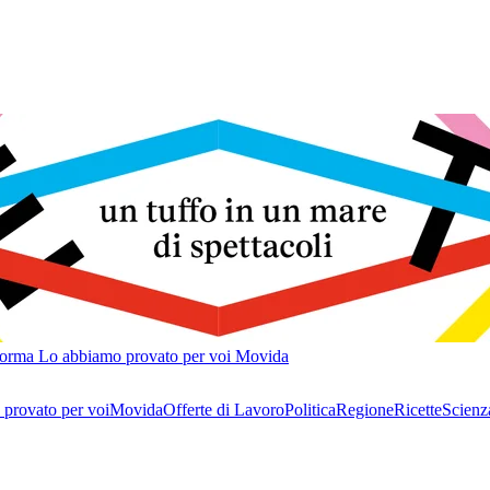
forma
Lo abbiamo provato per voi
Movida
provato per voi
Movida
Offerte di Lavoro
Politica
Regione
Ricette
Scienz