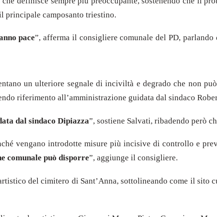
ne che definisce sempre più preoccupante, sostenendo che il pro
l principale camposanto triestino.
hanno pace
”, afferma il consigliere comunale del PD, parlando 
sentano un ulteriore segnale di inciviltà e degrado che non può
facendo riferimento all’amministrazione guidata dal sindaco Robe
data dal sindaco Dipiazza
”, sostiene Salvati, ribadendo però c
ché vengano introdotte misure più incisive di controllo e preve
ne comunale può disporre
”, aggiunge il consigliere.
 artistico del cimitero di Sant’Anna, sottolineando come il sito