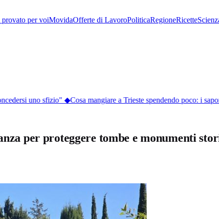
provato per voi
Movida
Offerte di Lavoro
Politica
Regione
Ricette
Scienz
oncedersi uno sfizio"
◆
Cosa mangiare a Trieste spendendo poco: i sapori d
lianza per proteggere tombe e monumenti stor