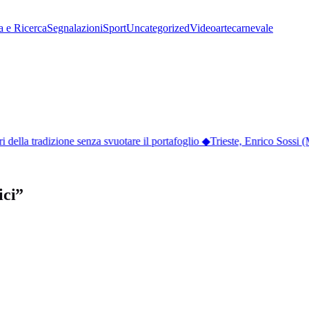
a e Ricerca
Segnalazioni
Sport
Uncategorized
Video
arte
carnevale
ella tradizione senza svuotare il portafoglio
◆
Trieste, Enrico Sossi (M
ici”