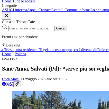
Home
Tutte le notizie
Categorie
ASUGI informa
Appelli
Cronaca
Eventi
Il Comune informa
Lo abbiamo 
Cerca su Trieste Cafe
Cerca
Premi
per chiudere
Esc
Breaking
 Trieste, una residente: "Il gelato costa troppo, così diventa difficile c
Home
·
Politica
POLITICA
Sant’Anna, Salvati (Pd): “serve più sorveg
Luca Marsi
·
11 maggio 2026 alle ore 19:37