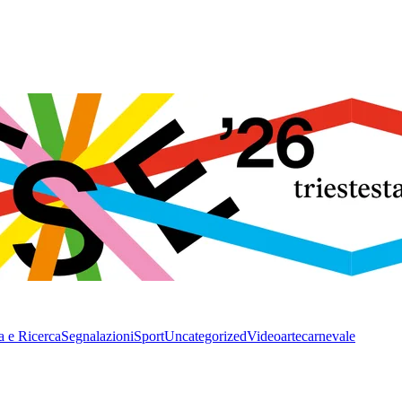
a e Ricerca
Segnalazioni
Sport
Uncategorized
Video
arte
carnevale