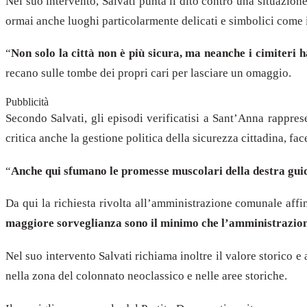
Nel suo intervento, Salvati punta il dito contro una situazio
ormai anche luoghi particolarmente delicati e simbolici come i
“
Non solo la città non è più sicura, ma neanche i cimiteri 
recano sulle tombe dei propri cari per lasciare un omaggio.
Pubblicità
Secondo Salvati, gli episodi verificatisi a Sant’Anna rappre
critica anche la gestione politica della sicurezza cittadina, 
“
Anche qui sfumano le promesse muscolari della destra gui
Da qui la richiesta rivolta all’amministrazione comunale affin
maggiore sorveglianza sono il minimo che l’amministrazio
Nel suo intervento Salvati richiama inoltre il valore storico e
nella zona del colonnato neoclassico e nelle aree storiche.