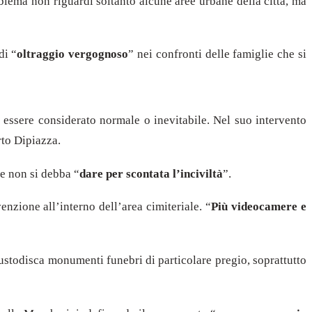
blema non riguardi soltanto alcune aree urbane della città, ma
di “
oltraggio vergognoso
” nei confronti delle famiglie che si
 essere considerato normale o inevitabile. Nel suo intervento
rto Dipiazza.
he non si debba “
dare per scontata l’inciviltà
”.
nzione all’interno dell’area cimiteriale. “
Più videocamere e
 custodisca monumenti funebri di particolare pregio, soprattutto