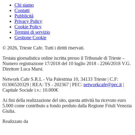
Chi siamo
Contatti
Pubblicità
Privacy Policy
Cookie Policy
Termini di servizio
Gestione Cookie
© 2026, Trieste Cafe. Tutti i diritti riservati.
Testata giornalistica online iscritta presso il Tribunale di Trieste –
Numero registrazione 17/2018 del 10 luglio 2018 - 2266/2018 V.G.
Direttore Luca Marsi.
Network Cafe S.R.L - Via Palestrina 10, 34133 Trieste | C.F:
01306520329 | REA: TS - 202367 | PEC:
networkcafe@pec.it
|
Capitale Sociale i.v.: 10.000€
Ai fini della realizzazione del sito, questa attività ha ricevuto euro
5.000 come contributo a fondo perduto dalla Regione Friuli Venezia
Giulia.
Realizzato da