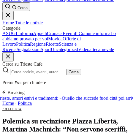
Cerca
Home
Tutte le notizie
Categorie
ASUGI informa
Appelli
Cronaca
Eventi
Il Comune informa
Lo
abbiamo provato per voi
Movida
Offerte di
Lavoro
Politica
Regione
Ricette
Scienza e
Ricerca
Segnalazioni
Sport
Uncategorized
Video
arte
carnevale
Cerca su Trieste Cafe
Cerca
Premi
per chiudere
Esc
Breaking
rieste, amori estivi e tradimenti: «Quello che succede fuori città poi a
Home
·
Politica
POLITICA
Polemica su recinzione Piazza Libertà,
Martina Machnich: “Non servono sceriffi,