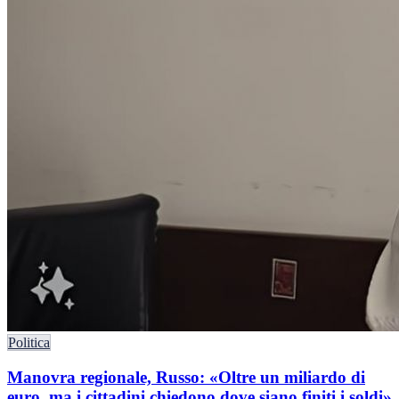
Politica
Manovra regionale, Russo: «Oltre un miliardo di
euro, ma i cittadini chiedono dove siano finiti i soldi»