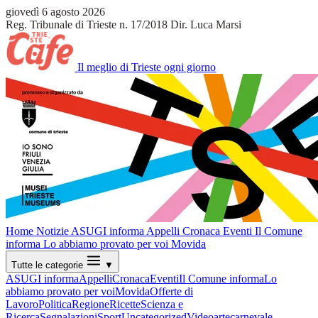
giovedì 6 agosto 2026
Reg. Tribunale di Trieste n. 17/2018
Dir. Luca Marsi
Il meglio di Trieste ogni giorno
Home
Notizie
ASUGI informa
Appelli
Cronaca
Eventi
Il Comune
informa
Lo abbiamo provato per voi
Movida
Tutte le categorie
▼
ASUGI informa
Appelli
Cronaca
Eventi
Il Comune informa
Lo
abbiamo provato per voi
Movida
Offerte di
Lavoro
Politica
Regione
Ricette
Scienza e
Ricerca
Segnalazioni
Sport
Uncategorized
Video
arte
carnevale