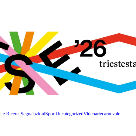
a e Ricerca
Segnalazioni
Sport
Uncategorized
Video
arte
carnevale