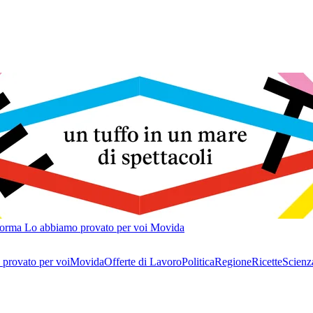
forma
Lo abbiamo provato per voi
Movida
provato per voi
Movida
Offerte di Lavoro
Politica
Regione
Ricette
Scienz