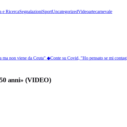
a e Ricerca
Segnalazioni
Sport
Uncategorized
Video
arte
carnevale
ia ma non viene da Ceuta"
◆
Conte su Covid, "Ho pensato se mi contagi
a 50 anni» (VIDEO)