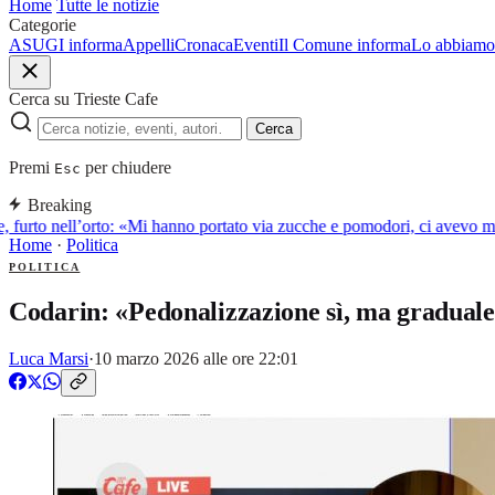
Home
Tutte le notizie
Categorie
ASUGI informa
Appelli
Cronaca
Eventi
Il Comune informa
Lo abbiamo 
Cerca su Trieste Cafe
Cerca
Premi
per chiudere
Esc
Breaking
, furto nell’orto: «Mi hanno portato via zucche e pomodori, ci avevo m
Home
·
Politica
POLITICA
Codarin: «Pedonalizzazione sì, ma graduale»
Luca Marsi
·
10 marzo 2026 alle ore 22:01