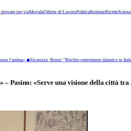
provato per voi
Movida
Offerte di Lavoro
Politica
Regione
Ricette
Scienz
esso l’anima»
◆
Sicurezza, Renzi: "Rischio estremismo islamico in Ital
 – Pasino: «Serve una visione della città tr