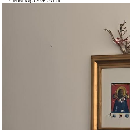
Luca Marsi
·
6 ago 2026
·
3 min