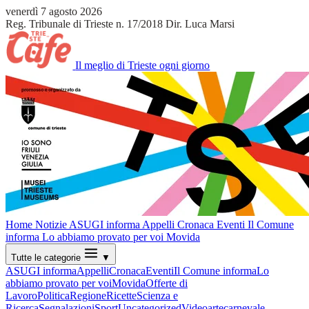
venerdì 7 agosto 2026
Reg. Tribunale di Trieste n. 17/2018
Dir. Luca Marsi
Il meglio di Trieste ogni giorno
Home
Notizie
ASUGI informa
Appelli
Cronaca
Eventi
Il Comune
informa
Lo abbiamo provato per voi
Movida
Tutte le categorie
▼
ASUGI informa
Appelli
Cronaca
Eventi
Il Comune informa
Lo
abbiamo provato per voi
Movida
Offerte di
Lavoro
Politica
Regione
Ricette
Scienza e
Ricerca
Segnalazioni
Sport
Uncategorized
Video
arte
carnevale