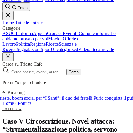
Cerca
Home
Tutte le notizie
Categorie
ASUGI informa
Appelli
Cronaca
Eventi
Il Comune informa
Lo
abbiamo provato per voi
Movida
Offerte di
Lavoro
Politica
Regione
Ricette
Scienza e
Ricerca
Segnalazioni
Sport
Uncategorized
Video
arte
carnevale
Cerca su Trieste Cafe
Cerca
Premi
per chiudere
Esc
Breaking
rieste, boom social per “I Santi”: il duo dei fratelli Puric conquista i
Home
·
Politica
POLITICA
Caso V Circoscrizione, Novel attacca:
“Strumentalizzazione politica, servono