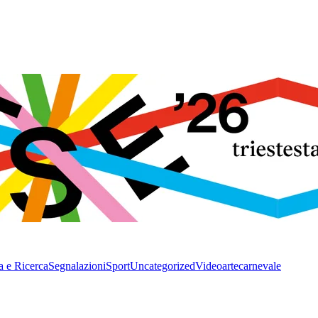
a e Ricerca
Segnalazioni
Sport
Uncategorized
Video
arte
carnevale