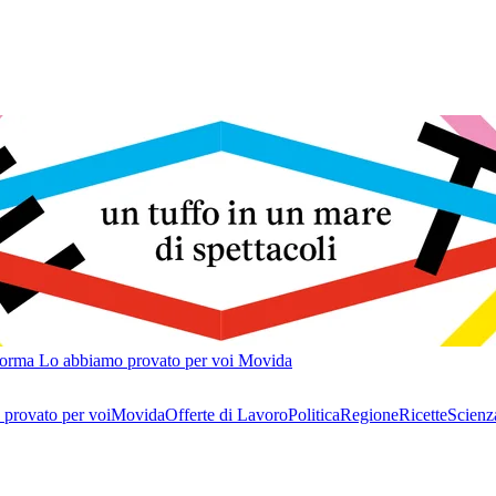
forma
Lo abbiamo provato per voi
Movida
provato per voi
Movida
Offerte di Lavoro
Politica
Regione
Ricette
Scienz