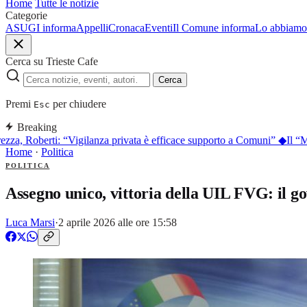
Home
Tutte le notizie
Categorie
ASUGI informa
Appelli
Cronaca
Eventi
Il Comune informa
Lo abbiamo 
Cerca su Trieste Cafe
Cerca
Premi
per chiudere
Esc
Breaking
za, Roberti: “Vigilanza privata è efficace supporto a Comuni”
◆
Il “Mar
Home
·
Politica
POLITICA
Assegno unico, vittoria della UIL FVG: il 
Luca Marsi
·
2 aprile 2026 alle ore 15:58