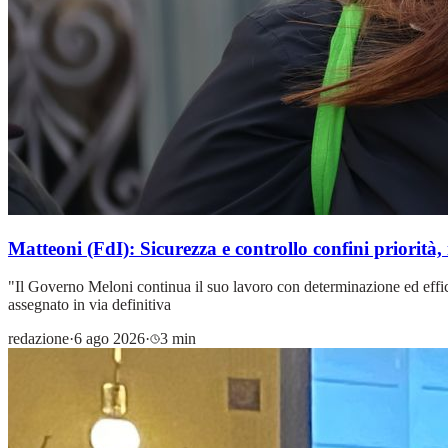
Matteoni (FdI): Sicurezza e controllo confini priorità, 
"Il Governo Meloni continua il suo lavoro con determinazione ed efficie
assegnato in via definitiva
redazione
·
6 ago 2026
·
3 min