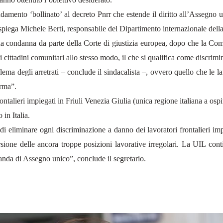
to ‘bollinato’ al decreto Pnrr che estende il diritto all’Assegno unic
, spiega Michele Berti, responsabile del Dipartimento internazionale dell
na condanna da parte della Corte di giustizia europea, dopo che la Co
 i cittadini comunitari allo stesso modo, il che si qualifica come discrim
a degli arretrati – conclude il sindacalista –, ovvero quello che le lav
orma”.
ntalieri impiegati in Friuli Venezia Giulia (unica regione italiana a osp
 in Italia.
i eliminare ogni discriminazione a danno dei lavoratori frontalieri im
sione delle ancora troppe posizioni lavorative irregolari. La UIL conti
anda di Assegno unico”, conclude il segretario.