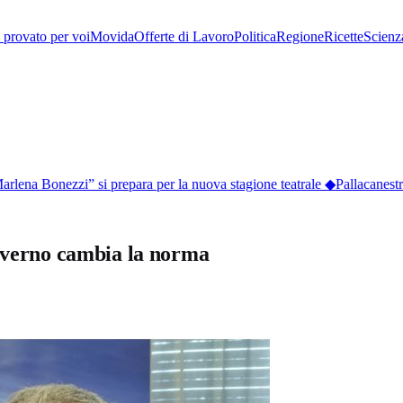
provato per voi
Movida
Offerte di Lavoro
Politica
Regione
Ricette
Scienz
lena Bonezzi” si prepara per la nuova stagione teatrale
◆
Pallacanestro
governo cambia la norma