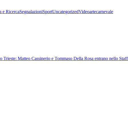
a e Ricerca
Segnalazioni
Sport
Uncategorized
Video
arte
carnevale
 Trieste: Matteo Cassinerio e Tommaso Della Rosa entrano nello Staff 