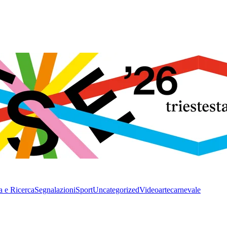
a e Ricerca
Segnalazioni
Sport
Uncategorized
Video
arte
carnevale