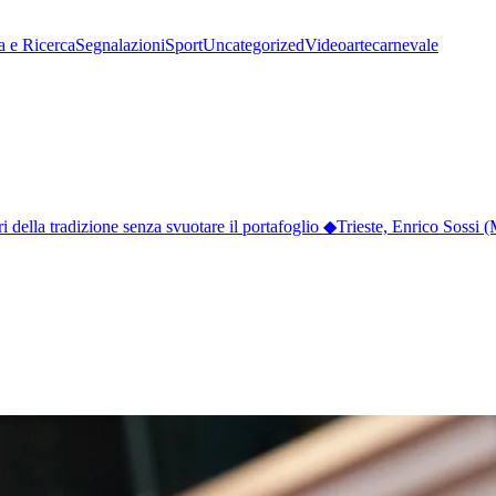
a e Ricerca
Segnalazioni
Sport
Uncategorized
Video
arte
carnevale
lla tradizione senza svuotare il portafoglio
◆
Trieste, Enrico Sossi (M5