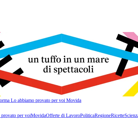
forma
Lo abbiamo provato per voi
Movida
provato per voi
Movida
Offerte di Lavoro
Politica
Regione
Ricette
Scienz