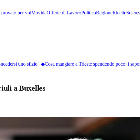
provato per voi
Movida
Offerte di Lavoro
Politica
Regione
Ricette
Scienz
cedersi uno sfizio"
◆
Cosa mangiare a Trieste spendendo poco: i sapori de
iuli a Buxelles