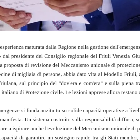
 l'esperienza maturata dalla Regione nella gestione dell'emergen
o dal presidente del Consiglio regionale del Friuli Venezia Giu
la proposta di revisione del Meccanismo unionale di protezione
cine di migliaia di persone, abbia dato vita al Modello Friuli, 
friulana, sul principio del "dov'era e com'era" e sulla piena tr
italiano di Protezione civile. Le lezioni apprese allora restano 
mergenze si fonda anzitutto su solide capacità operative a live
anifesta. Un sistema costruito sulla responsabilità diffusa, s
nuare a ispirare anche l'evoluzione del Meccanismo unionale di 
a capacità di garantire un sostegno rapido tra gli Stati membri,