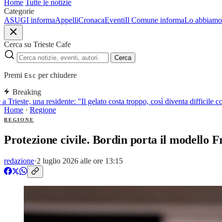
Home
Tutte le notizie
Categorie
ASUGI informa
Appelli
Cronaca
Eventi
Il Comune informa
Lo abbiamo 
Cerca su Trieste Cafe
Cerca
Premi
per chiudere
Esc
Breaking
Trieste, una residente: "Il gelato costa troppo, così diventa difficile con
Home
·
Regione
REGIONE
Protezione civile. Bordin porta il modello Fr
redazione
·
2 luglio 2026 alle ore 13:15