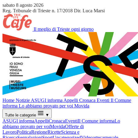
sabato 8 agosto 2026
Reg. Tribunale di Trieste n. 17/2018
Dir. Luca Marsi
Il meglio di Trieste ogni giorno
Home
Notizie
ASUGI informa
Appelli
Cronaca
Eventi
Il Comune
informa
Lo abbiamo provato per voi
Movida
Tutte le categorie
▼
ASUGI informa
Appelli
Cronaca
Eventi
Il Comune informa
Lo
abbiamo provato per voi
Movida
Offerte di
Lavoro
Politica
Regione
Ricette
Scienza e
Ricerca
Segnalazioni
Sport
Uncategorized
Video
arte
carnevale