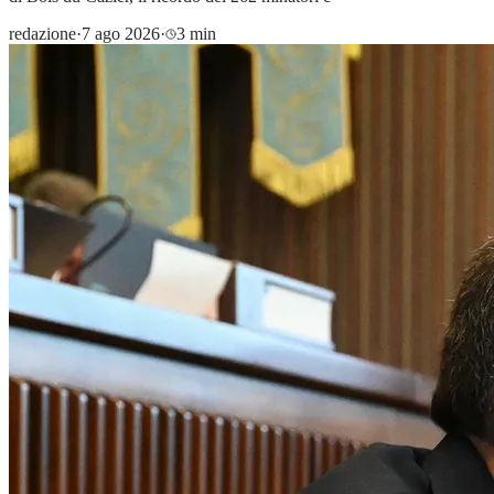
redazione
·
7 ago 2026
·
3 min