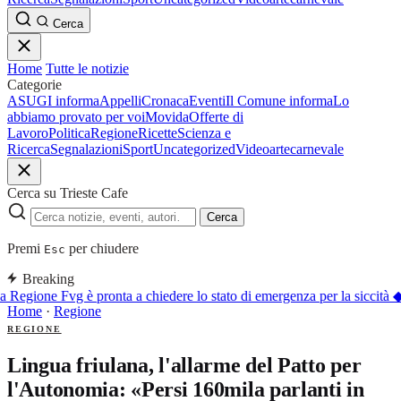
Cerca
Home
Tutte le notizie
Categorie
ASUGI informa
Appelli
Cronaca
Eventi
Il Comune informa
Lo
abbiamo provato per voi
Movida
Offerte di
Lavoro
Politica
Regione
Ricette
Scienza e
Ricerca
Segnalazioni
Sport
Uncategorized
Video
arte
carnevale
Cerca su Trieste Cafe
Cerca
Premi
per chiudere
Esc
Breaking
 Regione Fvg è pronta a chiedere lo stato di emergenza per la siccità
◆
Home
·
Regione
REGIONE
Lingua friulana, l'allarme del Patto per
l'Autonomia: «Persi 160mila parlanti in