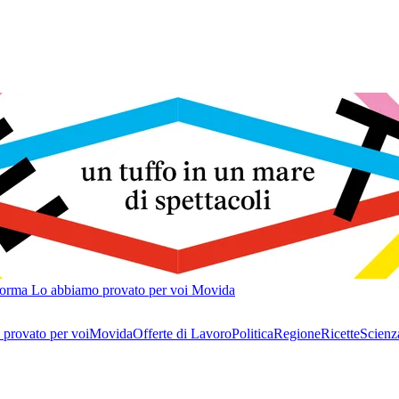
forma
Lo abbiamo provato per voi
Movida
provato per voi
Movida
Offerte di Lavoro
Politica
Regione
Ricette
Scienz