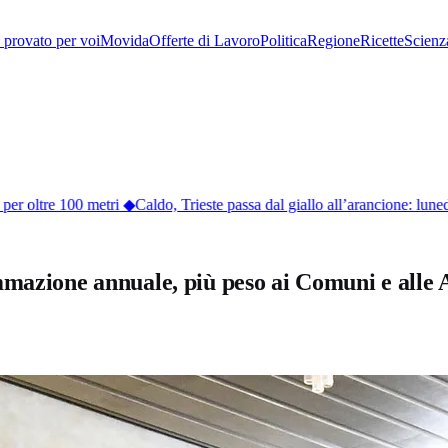
provato per voi
Movida
Offerte di Lavoro
Politica
Regione
Ricette
Scienz
er oltre 100 metri
◆
Caldo, Trieste passa dal giallo all’arancione: lunedì 
mmazione annuale, più peso ai Comuni e alle 