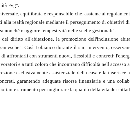
nità Fvg".
universale, equilibrata e responsabile che, assieme ai regolamen
ti alla realtà regionale mediante il perseguimento di obiettivi d
si nonché maggiore tempestività nelle scelte gestionali".
 del diritto all'abitazione, la promozione dell'inclusione abi
igantesche". Così Lobianco durante il suo intervento, osserva
di affrontarli con strumenti nuovi, flessibili e concreti; l'energ
avoratori e a tutti coloro che incontrano difficoltà nell'accesso a
ezione esclusivamente assistenziale della casa e la inserisce al
 concreti, garantendo adeguate risorse finanziarie e una colla
tante strumento per migliorare la qualità della vita dei cittadin