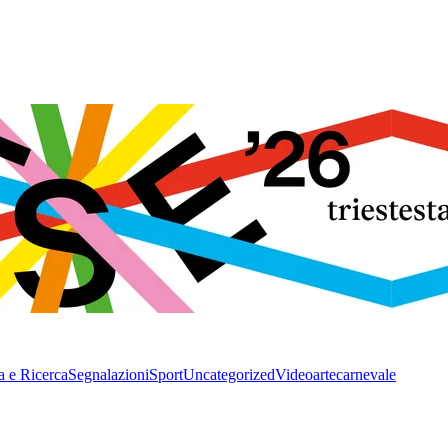
a e Ricerca
Segnalazioni
Sport
Uncategorized
Video
arte
carnevale