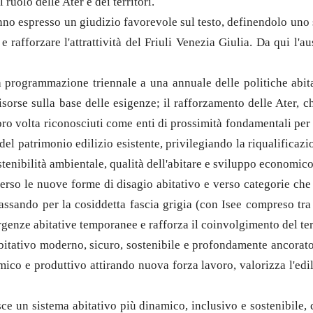
uolo delle Ater e dei territori.
anno espresso un giudizio favorevole sul testo, definendolo uno 
e rafforzare l'attrattività del Friuli Venezia Giulia. Da qui l'
una programmazione triennale a una annuale delle politiche abi
sorse sulla base delle esigenze; il rafforzamento delle Ater, c
ro volta riconosciuti come enti di prossimità fondamentali per 
 del patrimonio edilizio esistente, privilegiando la riqualificaz
tenibilità ambientale, qualità dell'abitare e sviluppo economico
e verso le nuove forme di disagio abitativo e verso categorie ch
passando per la cosiddetta fascia grigia (con Isee compreso tra 
ergenze abitative temporanee e rafforza il coinvolgimento del ter
ativo moderno, sicuro, sostenibile e profondamente ancorato ai v
mico e produttivo attirando nuova forza lavoro, valorizza l'edili
ce un sistema abitativo più dinamico, inclusivo e sostenibile,