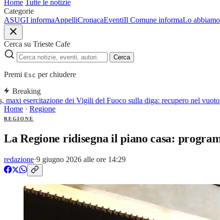
Home
Tutte le notizie
Categorie
ASUGI informa
Appelli
Cronaca
Eventi
Il Comune informa
Lo abbiamo 
Cerca su Trieste Cafe
Cerca
Premi
per chiudere
Esc
Breaking
maxi esercitazione dei Vigili del Fuoco sulla diga: recupero nel vuoto p
Home
·
Regione
REGIONE
La Regione ridisegna il piano casa: progra
redazione
·
9 giugno 2026 alle ore 14:29