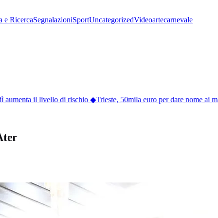
a e Ricerca
Segnalazioni
Sport
Uncategorized
Video
arte
carnevale
aumenta il livello di rischio
◆
Trieste, 50mila euro per dare nome ai marin
Ater