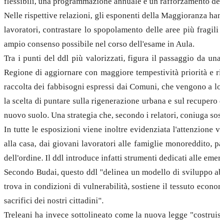
flessibili, una programmazione annuale e un rafforzamento del r
Nelle rispettive relazioni, gli esponenti della Maggioranza h
lavoratori, contrastare lo spopolamento delle aree più fragili 
ampio consenso possibile nel corso dell'esame in Aula.
Tra i punti del ddl più valorizzati, figura il passaggio da 
Regione di aggiornare con maggiore tempestività priorità e ri
raccolta dei fabbisogni espressi dai Comuni, che vengono a lo
la scelta di puntare sulla rigenerazione urbana e sul recupero
nuovo suolo. Una strategia che, secondo i relatori, coniuga sos
In tutte le esposizioni viene inoltre evidenziata l'attenzion
alla casa, dai giovani lavoratori alle famiglie monoreddito, 
dell'ordine. Il ddl introduce infatti strumenti dedicati alle em
Secondo Budai, questo ddl "delinea un modello di sviluppo abit
trova in condizioni di vulnerabilità, sostiene il tessuto econo
sacrifici dei nostri cittadini".
Treleani ha invece sottolineato come la nuova legge "costruis