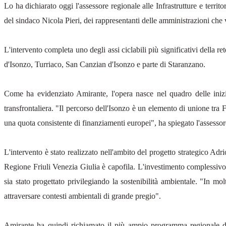
Lo ha dichiarato oggi l'assessore regionale alle Infrastrutture e terri
del sindaco Nicola Pieri, dei rappresentanti delle amministrazioni che v
L'intervento completa uno degli assi ciclabili più significativi della 
d'Isonzo, Turriaco, San Canzian d'Isonzo e parte di Staranzano.
Come ha evidenziato Amirante, l'opera nasce nel quadro delle iniz
transfrontaliera. "Il percorso dell'Isonzo è un elemento di unione tra F
una quota consistente di finanziamenti europei", ha spiegato l'assessor
L'intervento è stato realizzato nell'ambito del progetto strategico Ad
Regione Friuli Venezia Giulia è capofila. L'investimento complessivo
sia stato progettato privilegiando la sostenibilità ambientale. "In mo
attraversare contesti ambientali di grande pregio".
Amirante ha quindi richiamato il più ampio programma regionale dedi