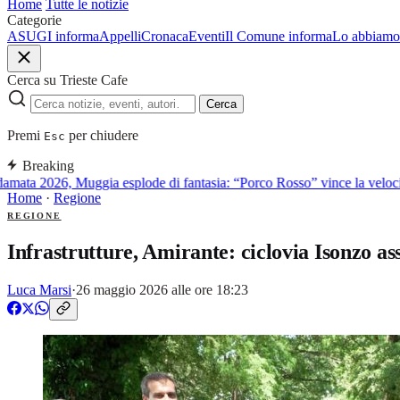
Home
Tutte le notizie
Categorie
ASUGI informa
Appelli
Cronaca
Eventi
Il Comune informa
Lo abbiamo 
Cerca su Trieste Cafe
Cerca
Premi
per chiudere
Esc
Breaking
ata 2026, Muggia esplode di fantasia: “Porco Rosso” vince la velocità,
Home
·
Regione
REGIONE
Infrastrutture, Amirante: ciclovia Isonzo as
Luca Marsi
·
26 maggio 2026 alle ore 18:23