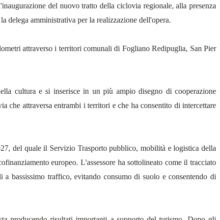
l'inaugurazione del nuovo tratto della ciclovia regionale, alla presenza
 la delega amministrativa per la realizzazione dell'opera.
lometri attraverso i territori comunali di Fogliano Redipuglia, San Pier
lla cultura e si inserisce in un più ampio disegno di cooperazione
a che attraversa entrambi i territori e che ha consentito di intercettare
7, del quale il Servizio Trasporto pubblico, mobilità e logistica della
ofinanziamento europeo. L'assessore ha sottolineato come il tracciato
ocali a bassissimo traffico, evitando consumo di suolo e consentendo di
sta producendo risultati importanti a supporto del turismo. Dopo gli