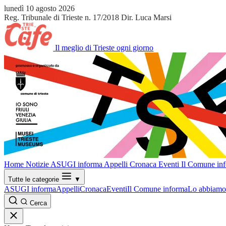
lunedì 10 agosto 2026
Reg. Tribunale di Trieste n. 17/2018
Dir. Luca Marsi
Il meglio di Trieste ogni giorno
Home
Notizie
ASUGI informa
Appelli
Cronaca
Eventi
Il Comune in
Tutte le categorie
▼
ASUGI informa
Appelli
Cronaca
Eventi
Il Comune informa
Lo abbiamo 
Cerca