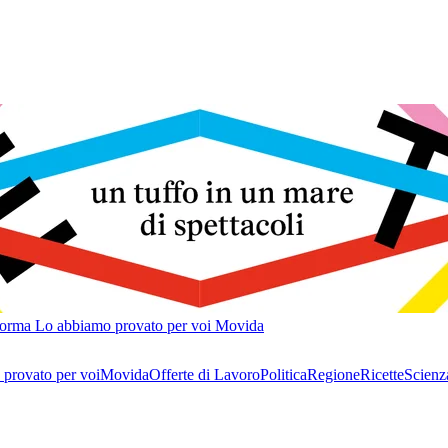
forma
Lo abbiamo provato per voi
Movida
provato per voi
Movida
Offerte di Lavoro
Politica
Regione
Ricette
Scienz