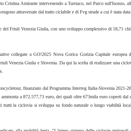
torio Cristina Amirante intervenendo a Turriaco, nel Parco sull'Isonzo, al
engono attraversate dal tratto ciclabile e di Fvg strade a cui è stata data
rete del Friuli Venezia Giulia, con uno sviluppo complessivo di 18,71 chi
iative collegate a GO!2025 Nova Gorica Gorizia Capitale europea de
riuli Venezia Giulia e Slovenia. Da qui la scelta di realizzare una ciclovi
e.
rioncycletour, finanziato dal Programma Interreg Italia-Slovenia 2021-202
 ammonta a 872.577,73 euro, dei quali oltre 673mila euro coperti dal c
lti tratti la ciclovia si sviluppa su fondo naturale o lungo viabilità l
cato alla mobilità lenta. "L'intero sistema delle ciclovie regionali 