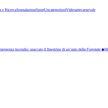
a e Ricerca
Segnalazioni
Sport
Uncategorized
Video
arte
carnevale
rgenza incendio: spaccato il finestrino di un’auto della Forestale
◆
Monf