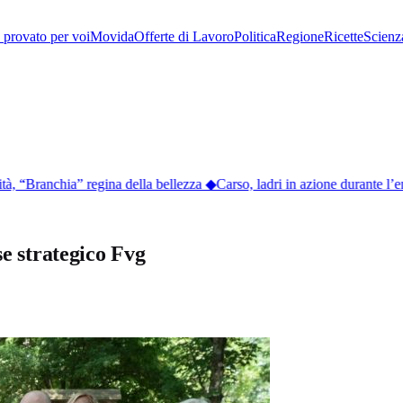
provato per voi
Movida
Offerte di Lavoro
Politica
Regione
Ricette
Scienz
 “Branchia” regina della bellezza
◆
Carso, ladri in azione durante l’eme
se strategico Fvg