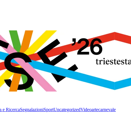
a e Ricerca
Segnalazioni
Sport
Uncategorized
Video
arte
carnevale