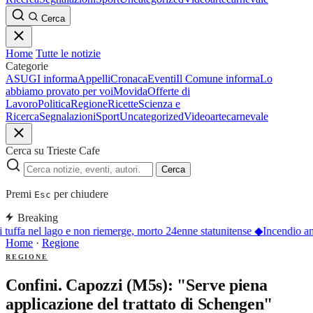
Cerca
Home
Tutte le notizie
Categorie
ASUGI informa
Appelli
Cronaca
Eventi
Il Comune informa
Lo
abbiamo provato per voi
Movida
Offerte di
Lavoro
Politica
Regione
Ricette
Scienza e
Ricerca
Segnalazioni
Sport
Uncategorized
Video
arte
carnevale
Cerca su Trieste Cafe
Cerca
Premi
per chiudere
Esc
Breaking
 tuffa nel lago e non riemerge, morto 24enne statunitense
◆
Incendio an
Home
·
Regione
REGIONE
Confini. Capozzi (M5s): "Serve piena
applicazione del trattato di Schengen"