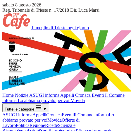
sabato 8 agosto 2026
Reg. Tribunale di Trieste n. 17/2018
Dir. Luca Marsi
Il meglio di Trieste ogni giorno
Home
Notizie
ASUGI informa
Appelli
Cronaca
Eventi
Il Comune
informa
Lo abbiamo provato per voi
Movida
Tutte le categorie
▼
ASUGI informa
Appelli
Cronaca
Eventi
Il Comune informa
Lo
abbiamo provato per voi
Movida
Offerte di
Lavoro
Politica
Regione
Ricette
Scienza e
Ricerca
Segnalazioni
Sport
Uncategorized
Video
arte
carnevale