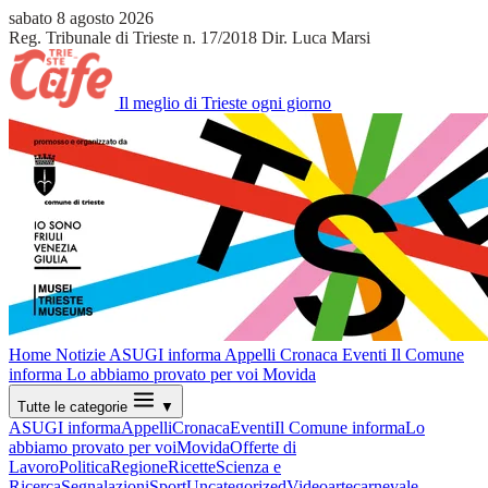
sabato 8 agosto 2026
Reg. Tribunale di Trieste n. 17/2018
Dir. Luca Marsi
Il meglio di Trieste ogni giorno
Home
Notizie
ASUGI informa
Appelli
Cronaca
Eventi
Il Comune
informa
Lo abbiamo provato per voi
Movida
Tutte le categorie
▼
ASUGI informa
Appelli
Cronaca
Eventi
Il Comune informa
Lo
abbiamo provato per voi
Movida
Offerte di
Lavoro
Politica
Regione
Ricette
Scienza e
Ricerca
Segnalazioni
Sport
Uncategorized
Video
arte
carnevale