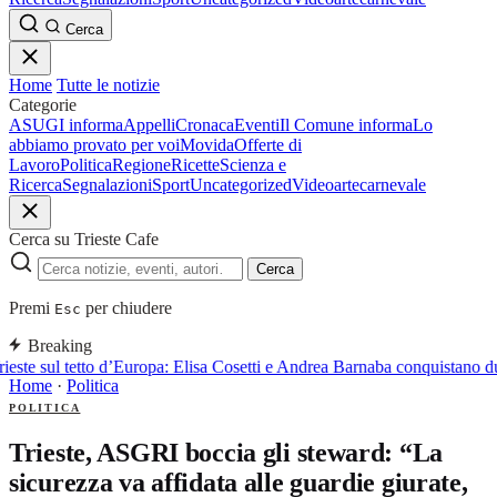
Cerca
Home
Tutte le notizie
Categorie
ASUGI informa
Appelli
Cronaca
Eventi
Il Comune informa
Lo
abbiamo provato per voi
Movida
Offerte di
Lavoro
Politica
Regione
Ricette
Scienza e
Ricerca
Segnalazioni
Sport
Uncategorized
Video
arte
carnevale
Cerca su Trieste Cafe
Cerca
Premi
per chiudere
Esc
Breaking
ieste sul tetto d’Europa: Elisa Cosetti e Andrea Barnaba conquistano d
Home
·
Politica
POLITICA
Trieste, ASGRI boccia gli steward: “La
sicurezza va affidata alle guardie giurate,