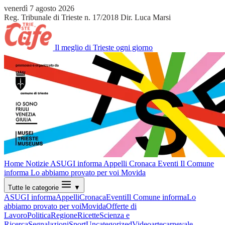
venerdì 7 agosto 2026
Reg. Tribunale di Trieste n. 17/2018
Dir. Luca Marsi
Il meglio di Trieste ogni giorno
Home
Notizie
ASUGI informa
Appelli
Cronaca
Eventi
Il Comune
informa
Lo abbiamo provato per voi
Movida
Tutte le categorie
▼
ASUGI informa
Appelli
Cronaca
Eventi
Il Comune informa
Lo
abbiamo provato per voi
Movida
Offerte di
Lavoro
Politica
Regione
Ricette
Scienza e
Ricerca
Segnalazioni
Sport
Uncategorized
Video
arte
carnevale