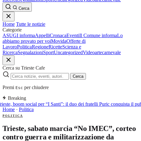
Cerca
Home
Tutte le notizie
Categorie
ASUGI informa
Appelli
Cronaca
Eventi
Il Comune informa
Lo
abbiamo provato per voi
Movida
Offerte di
Lavoro
Politica
Regione
Ricette
Scienza e
Ricerca
Segnalazioni
Sport
Uncategorized
Video
arte
carnevale
Cerca su Trieste Cafe
Cerca
Premi
per chiudere
Esc
Breaking
rieste, boom social per “I Santi”: il duo dei fratelli Puric conquista i
Home
·
Politica
POLITICA
Trieste, sabato marcia “No IMEC”, corteo
contro guerra e militarizzazione da