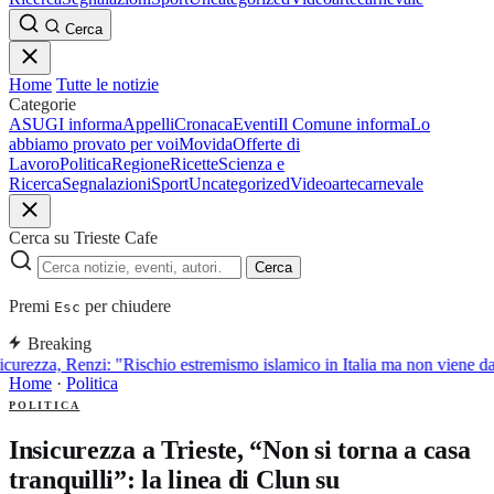
Cerca
Home
Tutte le notizie
Categorie
ASUGI informa
Appelli
Cronaca
Eventi
Il Comune informa
Lo
abbiamo provato per voi
Movida
Offerte di
Lavoro
Politica
Regione
Ricette
Scienza e
Ricerca
Segnalazioni
Sport
Uncategorized
Video
arte
carnevale
Cerca su Trieste Cafe
Cerca
Premi
per chiudere
Esc
Breaking
icurezza, Renzi: "Rischio estremismo islamico in Italia ma non viene d
Home
·
Politica
POLITICA
Insicurezza a Trieste, “Non si torna a casa
tranquilli”: la linea di Clun su