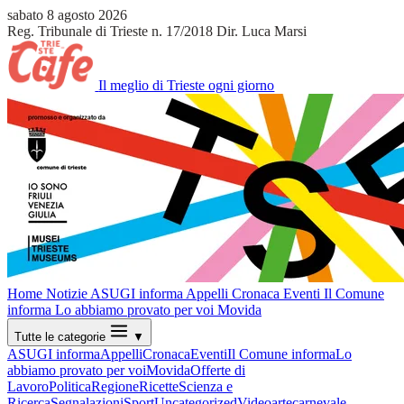
sabato 8 agosto 2026
Reg. Tribunale di Trieste n. 17/2018
Dir. Luca Marsi
Il meglio di Trieste ogni giorno
Home
Notizie
ASUGI informa
Appelli
Cronaca
Eventi
Il Comune
informa
Lo abbiamo provato per voi
Movida
Tutte le categorie
▼
ASUGI informa
Appelli
Cronaca
Eventi
Il Comune informa
Lo
abbiamo provato per voi
Movida
Offerte di
Lavoro
Politica
Regione
Ricette
Scienza e
Ricerca
Segnalazioni
Sport
Uncategorized
Video
arte
carnevale