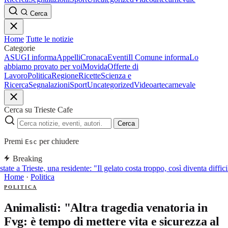
Cerca
Home
Tutte le notizie
Categorie
ASUGI informa
Appelli
Cronaca
Eventi
Il Comune informa
Lo
abbiamo provato per voi
Movida
Offerte di
Lavoro
Politica
Regione
Ricette
Scienza e
Ricerca
Segnalazioni
Sport
Uncategorized
Video
arte
carnevale
Cerca su Trieste Cafe
Cerca
Premi
per chiudere
Esc
Breaking
tate a Trieste, una residente: "Il gelato costa troppo, così diventa diffic
Home
·
Politica
POLITICA
Animalisti: "Altra tragedia venatoria in
Fvg: è tempo di mettere vita e sicurezza al