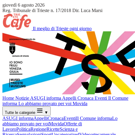
giovedì 6 agosto 2026
Reg. Tribunale di Trieste n. 17/2018
Dir. Luca Marsi
Il meglio di Trieste ogni giorno
Home
Notizie
ASUGI informa
Appelli
Cronaca
Eventi
Il Comune
informa
Lo abbiamo provato per voi
Movida
Tutte le categorie
▼
ASUGI informa
Appelli
Cronaca
Eventi
Il Comune informa
Lo
abbiamo provato per voi
Movida
Offerte di
Lavoro
Politica
Regione
Ricette
Scienza e
Ricerca
Segnalazioni
Sport
Uncategorized
Video
arte
carnevale