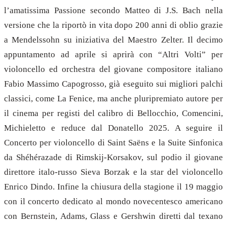
l’amatissima Passione secondo Matteo di J.S. Bach nella
versione che la riportò in vita dopo 200 anni di oblio grazie
a Mendelssohn su iniziativa del Maestro Zelter. Il decimo
appuntamento ad aprile si aprirà con “Altri Volti” per
violoncello ed orchestra del giovane compositore italiano
Fabio Massimo Capogrosso, già eseguito sui migliori palchi
classici, come La Fenice, ma anche pluripremiato autore per
il cinema per registi del calibro di Bellocchio, Comencini,
Michieletto e reduce dal Donatello 2025. A seguire il
Concerto per violoncello di Saint Saëns e la Suite Sinfonica
da Shéhérazade
di Rimskij-Korsakov, sul podio il giovane
direttore italo-russo Sieva Borzak e la star del violoncello
Enrico Dindo. Infine la chiusura della stagione il 19 maggio
con il concerto dedicato al mondo novecentesco americano
con Bernstein, Adams, Glass e Gershwin diretti dal texano