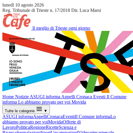
lunedì 10 agosto 2026
Reg. Tribunale di Trieste n. 17/2018
Dir. Luca Marsi
Il meglio di Trieste ogni giorno
Home
Notizie
ASUGI informa
Appelli
Cronaca
Eventi
Il Comune
informa
Lo abbiamo provato per voi
Movida
Tutte le categorie
▼
ASUGI informa
Appelli
Cronaca
Eventi
Il Comune informa
Lo
abbiamo provato per voi
Movida
Offerte di
Lavoro
Politica
Regione
Ricette
Scienza e
Ricerca
Segnalazioni
Sport
Uncategorized
Video
arte
carnevale