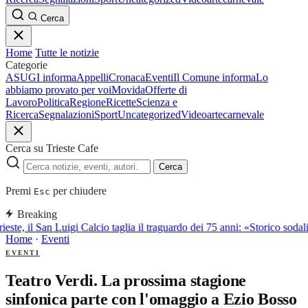
Cerca
Home
Tutte le notizie
Categorie
ASUGI informa
Appelli
Cronaca
Eventi
Il Comune informa
Lo
abbiamo provato per voi
Movida
Offerte di
Lavoro
Politica
Regione
Ricette
Scienza e
Ricerca
Segnalazioni
Sport
Uncategorized
Video
arte
carnevale
Cerca su Trieste Cafe
Cerca
Premi
per chiudere
Esc
Breaking
ieste, il San Luigi Calcio taglia il traguardo dei 75 anni: «Storico sodali
Home
·
Eventi
EVENTI
Teatro Verdi. La prossima stagione
sinfonica parte con l'omaggio a Ezio Bosso