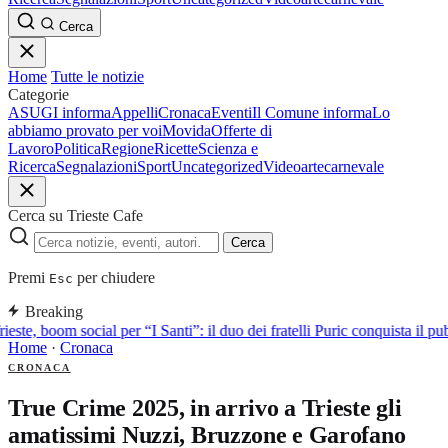
Cerca
Home
Tutte le notizie
Categorie
ASUGI informa
Appelli
Cronaca
Eventi
Il Comune informa
Lo
abbiamo provato per voi
Movida
Offerte di
Lavoro
Politica
Regione
Ricette
Scienza e
Ricerca
Segnalazioni
Sport
Uncategorized
Video
arte
carnevale
Cerca su Trieste Cafe
Cerca
Premi
per chiudere
Esc
Breaking
ieste, boom social per “I Santi”: il duo dei fratelli Puric conquista i
Home
·
Cronaca
CRONACA
True Crime 2025, in arrivo a Trieste gli
amatissimi Nuzzi, Bruzzone e Garofano