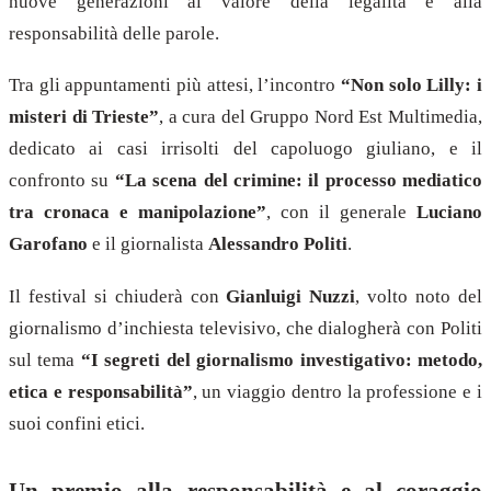
nuove generazioni al valore della legalità e alla
responsabilità delle parole.
Tra gli appuntamenti più attesi, l’incontro
“Non solo Lilly: i
misteri di Trieste”
, a cura del Gruppo Nord Est Multimedia,
dedicato ai casi irrisolti del capoluogo giuliano, e il
confronto su
“La scena del crimine: il processo mediatico
tra cronaca e manipolazione”
, con il generale
Luciano
Garofano
e il giornalista
Alessandro Politi
.
Il festival si chiuderà con
Gianluigi Nuzzi
, volto noto del
giornalismo d’inchiesta televisivo, che dialogherà con Politi
sul tema
“I segreti del giornalismo investigativo: metodo,
etica e responsabilità”
, un viaggio dentro la professione e i
suoi confini etici.
Un premio alla responsabilità e al coraggio