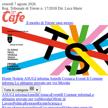
venerdì 7 agosto 2026
Reg. Tribunale di Trieste n. 17/2018
Dir. Luca Marsi
Il meglio di Trieste ogni giorno
Home
Notizie
ASUGI informa
Appelli
Cronaca
Eventi
Il Comune
informa
Lo abbiamo provato per voi
Movida
Tutte le categorie
▼
ASUGI informa
Appelli
Cronaca
Eventi
Il Comune informa
Lo
abbiamo provato per voi
Movida
Offerte di
Lavoro
Politica
Regione
Ricette
Scienza e
Ricerca
Segnalazioni
Sport
Uncategorized
Video
arte
carnevale