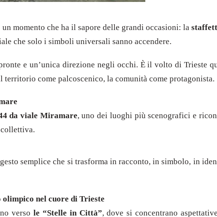
vere un momento che ha il sapore delle grandi occasioni: la
staffet
ale che solo i simboli universali sanno accendere.
 pronte e un’unica direzione negli occhi. È il volto di Trieste q
il territorio come palcoscenico, la comunità come protagonista.
amare
7.44 da viale Miramare
, uno dei luoghi più scenografici e ricono
collettiva.
 gesto semplice che si trasforma in racconto, in simbolo, in iden
o olimpico nel cuore di Trieste
tano verso
le “Stelle in Città”
, dove si concentrano aspettativ