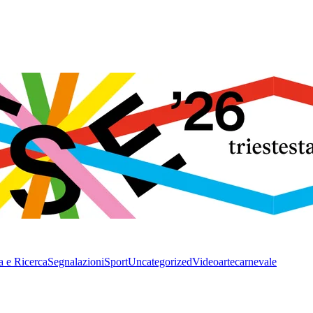
a e Ricerca
Segnalazioni
Sport
Uncategorized
Video
arte
carnevale