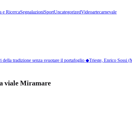
a e Ricerca
Segnalazioni
Sport
Uncategorized
Video
arte
carnevale
ella tradizione senza svuotare il portafoglio
◆
Trieste, Enrico Sossi (M
4 da viale Miramare