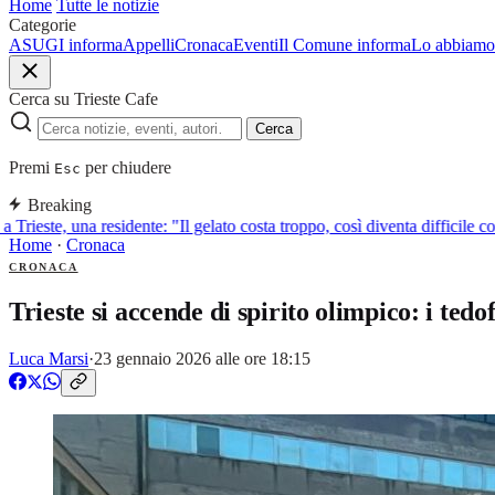
Home
Tutte le notizie
Categorie
ASUGI informa
Appelli
Cronaca
Eventi
Il Comune informa
Lo abbiamo 
Cerca su Trieste Cafe
Cerca
Premi
per chiudere
Esc
Breaking
 Trieste, una residente: "Il gelato costa troppo, così diventa difficile co
Home
·
Cronaca
CRONACA
Trieste si accende di spirito olimpico: i tedo
Luca Marsi
·
23 gennaio 2026 alle ore 18:15