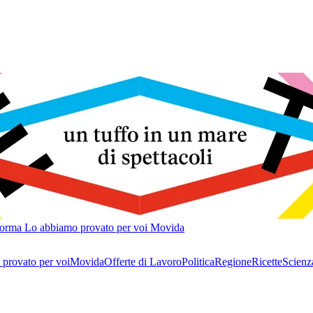
forma
Lo abbiamo provato per voi
Movida
provato per voi
Movida
Offerte di Lavoro
Politica
Regione
Ricette
Scienz