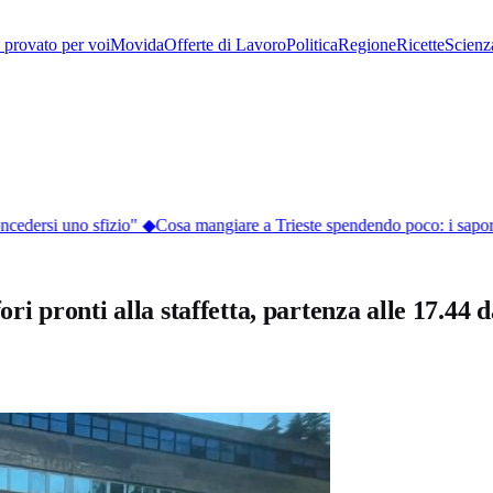
provato per voi
Movida
Offerte di Lavoro
Politica
Regione
Ricette
Scienz
ncedersi uno sfizio"
◆
Cosa mangiare a Trieste spendendo poco: i sapori d
fori pronti alla staffetta, partenza alle 17.4