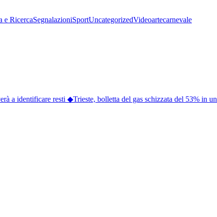
a e Ricerca
Segnalazioni
Sport
Uncategorized
Video
arte
carnevale
 a identificare resti
◆
Trieste, bolletta del gas schizzata del 53% in un