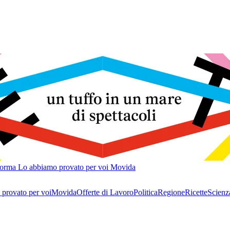
forma
Lo abbiamo provato per voi
Movida
provato per voi
Movida
Offerte di Lavoro
Politica
Regione
Ricette
Scienz