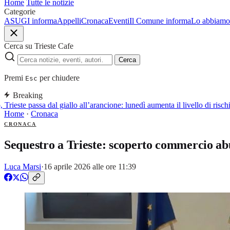
Home
Tutte le notizie
Categorie
ASUGI informa
Appelli
Cronaca
Eventi
Il Comune informa
Lo abbiamo 
Cerca su Trieste Cafe
Cerca
Premi
per chiudere
Esc
Breaking
rieste passa dal giallo all’arancione: lunedì aumenta il livello di rischio
Home
·
Cronaca
CRONACA
Sequestro a Trieste: scoperto commercio abu
Luca Marsi
·
16 aprile 2026 alle ore 11:39