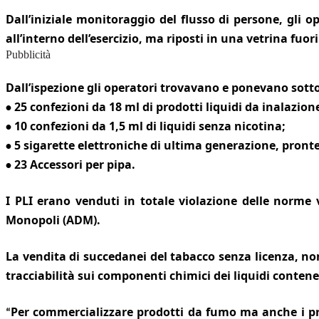
Dall’iniziale monitoraggio del flusso di persone, gli 
all’interno dell’esercizio, ma riposti in una vetrina fuori
Pubblicità
Dall’ispezione gli operatori trovavano e ponevano sotto
25 confezioni da 18 ml di prodotti liquidi da inalazion
•
10 confezioni da 1,5 ml di liquidi senza nicotina;
•
5 sigarette elettroniche di ultima generazione, pront
•
23 Accessori per pipa.
•
I PLI erano venduti in totale violazione delle norme vi
Monopoli (ADM).
La vendita di succedanei del tabacco senza licenza, non
tracciabilità sui componenti chimici dei liquidi contene
Per commercializzare prodotti da fumo ma anche i prodot
“