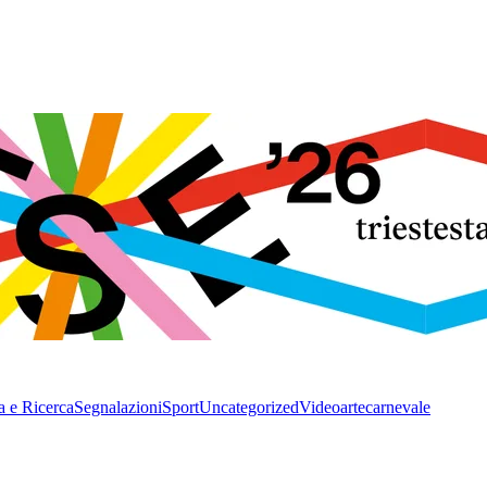
a e Ricerca
Segnalazioni
Sport
Uncategorized
Video
arte
carnevale