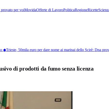
provato per voi
Movida
Offerte di Lavoro
Politica
Regione
Ricette
Scienz
◆
Trieste, 50mila euro per dare nome ai marinai dello Scirè: Dna proverà
sivo di prodotti da fumo senza licenza