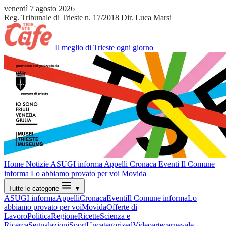
venerdì 7 agosto 2026
Reg. Tribunale di Trieste n. 17/2018
Dir. Luca Marsi
Il meglio di Trieste ogni giorno
Home
Notizie
ASUGI informa
Appelli
Cronaca
Eventi
Il Comune
informa
Lo abbiamo provato per voi
Movida
Tutte le categorie
▼
ASUGI informa
Appelli
Cronaca
Eventi
Il Comune informa
Lo
abbiamo provato per voi
Movida
Offerte di
Lavoro
Politica
Regione
Ricette
Scienza e
Ricerca
Segnalazioni
Sport
Uncategorized
Video
arte
carnevale