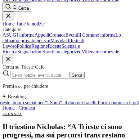
Cerca
Home
Tutte le notizie
Categorie
ASUGI informa
Appelli
Cronaca
Eventi
Il Comune informa
Lo
abbiamo provato per voi
Movida
Offerte di
Lavoro
Politica
Regione
Ricette
Scienza e
Ricerca
Segnalazioni
Sport
Uncategorized
Video
arte
carnevale
Cerca su Trieste Cafe
Cerca
Premi
per chiudere
Esc
Breaking
ieste, boom social per “I Santi”: il duo dei fratelli Puric conquista i
Home
·
Cronaca
CRONACA
Il triestino Nicholas: “A Trieste ci sono
progressi, ma sui percorsi trans restano