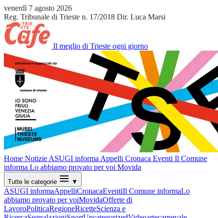
venerdì 7 agosto 2026
Reg. Tribunale di Trieste n. 17/2018
Dir. Luca Marsi
Il meglio di Trieste ogni giorno
Home
Notizie
ASUGI informa
Appelli
Cronaca
Eventi
Il Comune
informa
Lo abbiamo provato per voi
Movida
Tutte le categorie
▼
ASUGI informa
Appelli
Cronaca
Eventi
Il Comune informa
Lo
abbiamo provato per voi
Movida
Offerte di
Lavoro
Politica
Regione
Ricette
Scienza e
Ricerca
Segnalazioni
Sport
Uncategorized
Video
arte
carnevale