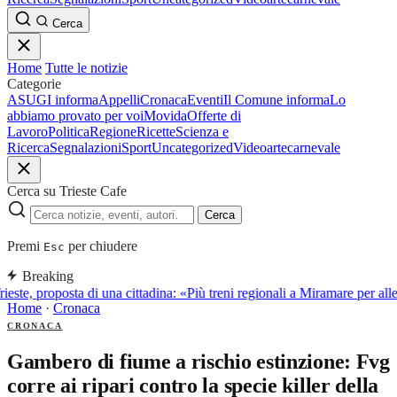
Cerca
Home
Tutte le notizie
Categorie
ASUGI informa
Appelli
Cronaca
Eventi
Il Comune informa
Lo
abbiamo provato per voi
Movida
Offerte di
Lavoro
Politica
Regione
Ricette
Scienza e
Ricerca
Segnalazioni
Sport
Uncategorized
Video
arte
carnevale
Cerca su Trieste Cafe
Cerca
Premi
per chiudere
Esc
Breaking
ieste, proposta di una cittadina: «Più treni regionali a Miramare per alle
Home
·
Cronaca
CRONACA
Gambero di fiume a rischio estinzione: Fvg
corre ai ripari contro la specie killer della