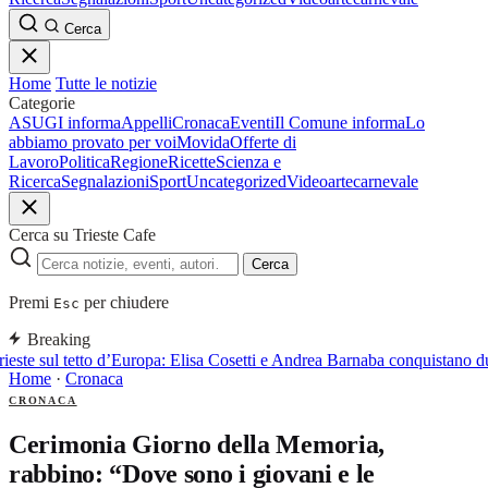
Cerca
Home
Tutte le notizie
Categorie
ASUGI informa
Appelli
Cronaca
Eventi
Il Comune informa
Lo
abbiamo provato per voi
Movida
Offerte di
Lavoro
Politica
Regione
Ricette
Scienza e
Ricerca
Segnalazioni
Sport
Uncategorized
Video
arte
carnevale
Cerca su Trieste Cafe
Cerca
Premi
per chiudere
Esc
Breaking
ieste sul tetto d’Europa: Elisa Cosetti e Andrea Barnaba conquistano d
Home
·
Cronaca
CRONACA
Cerimonia Giorno della Memoria,
rabbino: “Dove sono i giovani e le