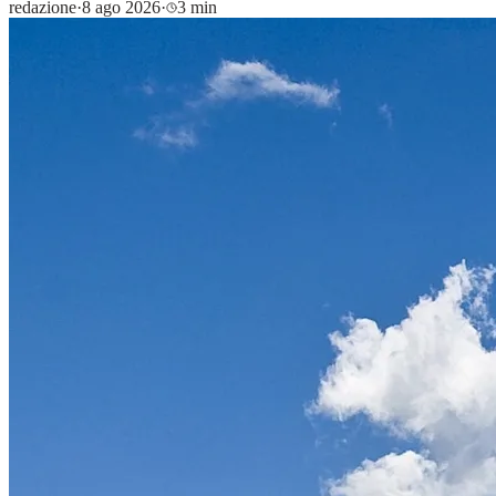
redazione
·
8 ago 2026
·
3 min