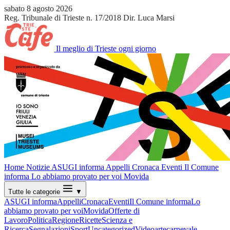
sabato 8 agosto 2026
Reg. Tribunale di Trieste n. 17/2018
Dir. Luca Marsi
Il meglio di Trieste ogni giorno
Home
Notizie
ASUGI informa
Appelli
Cronaca
Eventi
Il Comune
informa
Lo abbiamo provato per voi
Movida
Tutte le categorie
▼
ASUGI informa
Appelli
Cronaca
Eventi
Il Comune informa
Lo
abbiamo provato per voi
Movida
Offerte di
Lavoro
Politica
Regione
Ricette
Scienza e
Ricerca
Segnalazioni
Sport
Uncategorized
Video
arte
carnevale