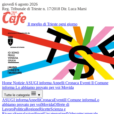
giovedì 6 agosto 2026
Reg. Tribunale di Trieste n. 17/2018
Dir. Luca Marsi
Il meglio di Trieste ogni giorno
Home
Notizie
ASUGI informa
Appelli
Cronaca
Eventi
Il Comune
informa
Lo abbiamo provato per voi
Movida
Tutte le categorie
▼
ASUGI informa
Appelli
Cronaca
Eventi
Il Comune informa
Lo
abbiamo provato per voi
Movida
Offerte di
Lavoro
Politica
Regione
Ricette
Scienza e
Ricerca
Segnalazioni
Sport
Uncategorized
Video
arte
carnevale