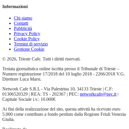
Informazioni
Chi siamo
Contatti
Pubblicità
Privacy Policy
Cookie Policy
Termini di servizio
Gestione Cookie
© 2026, Trieste Cafe. Tutti i diritti riservati.
Testata giornalistica online iscritta presso il Tribunale di Trieste –
Numero registrazione 17/2018 del 10 luglio 2018 - 2266/2018 V.G.
Direttore Luca Marsi.
Network Cafe S.R.L - Via Palestrina 10, 34133 Trieste | C.F:
01306520329 | REA: TS - 202367 | PEC:
networkcafe@pec.it
|
Capitale Sociale i.v.: 10.000€
Ai fini della realizzazione del sito, questa attività ha ricevuto euro
5.000 come contributo a fondo perduto dalla Regione Friuli Venezia
Giulia.