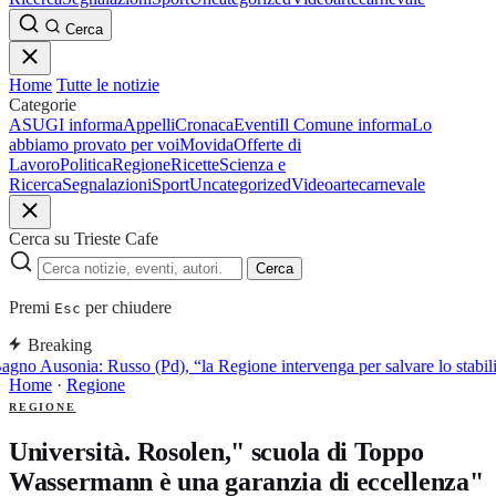
Cerca
Home
Tutte le notizie
Categorie
ASUGI informa
Appelli
Cronaca
Eventi
Il Comune informa
Lo
abbiamo provato per voi
Movida
Offerte di
Lavoro
Politica
Regione
Ricette
Scienza e
Ricerca
Segnalazioni
Sport
Uncategorized
Video
arte
carnevale
Cerca su Trieste Cafe
Cerca
Premi
per chiudere
Esc
Breaking
agno Ausonia: Russo (Pd), “la Regione intervenga per salvare lo stabi
Home
·
Regione
REGIONE
Università. Rosolen," scuola di Toppo
Wassermann è una garanzia di eccellenza"