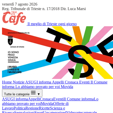
venerdì 7 agosto 2026
Reg. Tribunale di Trieste n. 17/2018
Dir. Luca Marsi
Il meglio di Trieste ogni giorno
Home
Notizie
ASUGI informa
Appelli
Cronaca
Eventi
Il Comune
informa
Lo abbiamo provato per voi
Movida
Tutte le categorie
▼
ASUGI informa
Appelli
Cronaca
Eventi
Il Comune informa
Lo
abbiamo provato per voi
Movida
Offerte di
Lavoro
Politica
Regione
Ricette
Scienza e
Ricerca
Segnalazioni
Sport
Uncategorized
Video
arte
carnevale