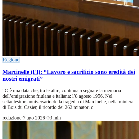
Regione
Marcinelle (FI): “Lavoro e sacrificio sono eredità dei
nostri emigrati”
“C’è una data che, tra le altre, continua a segnare la memoria
dell’emigrazione friulana e italiana: l’8 agosto 1956. Nel
settantesimo anniversario della tragedia di Marcinelle, nella miniera
di Bois du Cazier, il ricordo dei 262 minatori c
redazione
·
7 ago 2026
·
3 min