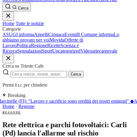
Cerca
Home
Tutte le notizie
Categorie
ASUGI informa
Appelli
Cronaca
Eventi
Il Comune informa
Lo
abbiamo provato per voi
Movida
Offerte di
Lavoro
Politica
Regione
Ricette
Scienza e
Ricerca
Segnalazioni
Sport
Uncategorized
Video
arte
carnevale
Cerca su Trieste Cafe
Cerca
Premi
per chiudere
Esc
Breaking
rcinelle (FI): “Lavoro e sacrificio sono eredità dei nostri emigrati”
◆
Ap
Home
·
Regione
REGIONE
Rete elettrica e parchi fotovoltaici: Carli
(Pd) lancia l'allarme sul rischio