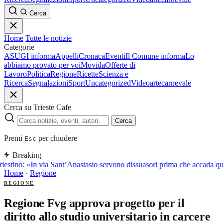
Cerca
Home
Tutte le notizie
Categorie
ASUGI informa
Appelli
Cronaca
Eventi
Il Comune informa
Lo
abbiamo provato per voi
Movida
Offerte di
Lavoro
Politica
Regione
Ricette
Scienza e
Ricerca
Segnalazioni
Sport
Uncategorized
Video
arte
carnevale
Cerca su Trieste Cafe
Cerca
Premi
per chiudere
Esc
Breaking
iestino: «In via Sant’Anastasio servono dissuasori prima che accada q
Home
·
Regione
REGIONE
Regione Fvg approva progetto per il
diritto allo studio universitario in carcere