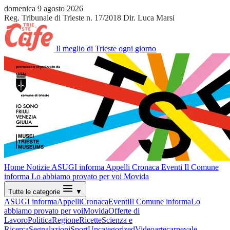
domenica 9 agosto 2026
Reg. Tribunale di Trieste n. 17/2018
Dir. Luca Marsi
Il meglio di Trieste ogni giorno
Home
Notizie
ASUGI informa
Appelli
Cronaca
Eventi
Il Comune
informa
Lo abbiamo provato per voi
Movida
Tutte le categorie
▼
ASUGI informa
Appelli
Cronaca
Eventi
Il Comune informa
Lo
abbiamo provato per voi
Movida
Offerte di
Lavoro
Politica
Regione
Ricette
Scienza e
Ricerca
Segnalazioni
Sport
Uncategorized
Video
arte
carnevale