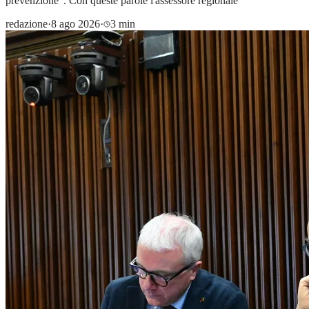
prevenzione". Con queste parole l'assessore regionale
redazione
·
8 ago 2026
·
3 min