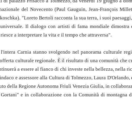
azi di palazzo Frisacco a Tolmezzo, da venerdì 19 giugno a dome
ternazionale del Novecento (Paul Gauguin, Jean-François Mill
chka). "Loreto Bertoli racconta la sua terra, i suoi paesaggi, 
 universale. Il dialogo con artisti di fama mondiale dimostr
iesce a interpretare la vita e il tempo che attraversa".
 e l'intera Carnia stanno svolgendo nel panorama culturale re
'offerta culturale regionale. È il risultato di una comunità che
tinuerà a essere al fianco di chi investe nella bellezza, nella ri
esindaco e assessore alla Cultura di Tolmezzo, Laura D'Orlando, 
uto della Regione Autonoma Friuli Venezia Giulia, in collabo
le Gortani" e in collaborazione con la Comunità di montagna 