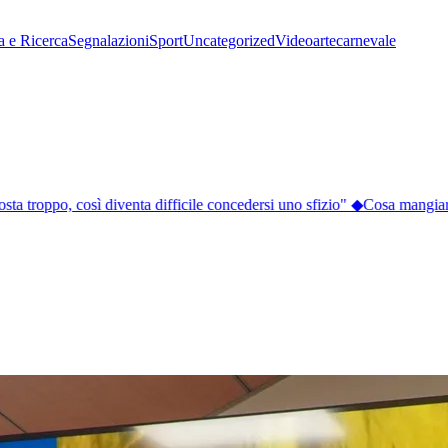
a e Ricerca
Segnalazioni
Sport
Uncategorized
Video
arte
carnevale
ta troppo, così diventa difficile concedersi uno sfizio"
◆
Cosa mangiare a 