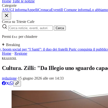
Home
Tutte le notizie
Categorie
ASUGI informa
Appelli
Cronaca
Eventi
Il Comune informa
Lo abbiamo 
Cerca su Trieste Cafe
Cerca
Premi
per chiudere
Esc
Breaking
boom social per “I Santi”: il duo dei fratelli Puric conquista il pubbl
Home
·
Regione
REGIONE
Cultura. Zilli: "Da Illegio uno sguardo cap
redazione
·
15 giugno 2026 alle ore 14:33