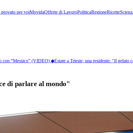
provato per voi
Movida
Offerte di Lavoro
Politica
Regione
Ricette
Scienz
ico con “Messico” (VIDEO)
◆
Estate a Trieste, una residente: "Il gelato cos
ace di parlare al mondo"