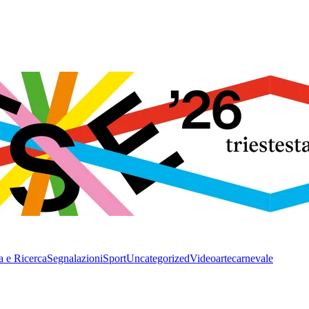
a e Ricerca
Segnalazioni
Sport
Uncategorized
Video
arte
carnevale