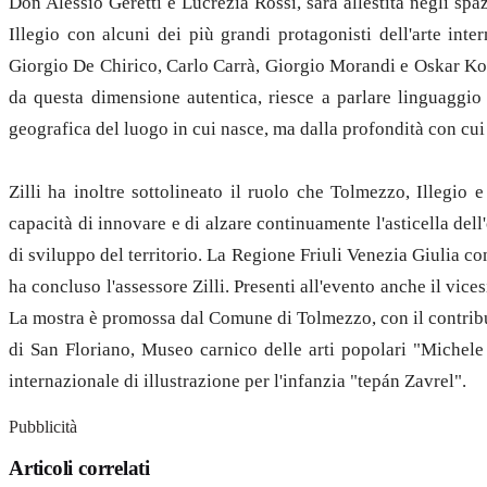
Don Alessio Geretti e Lucrezia Rossi, sarà allestita negli sp
Illegio con alcuni dei più grandi protagonisti dell'arte in
Giorgio De Chirico, Carlo Carrà, Giorgio Morandi e Oskar Kokos
da questa dimensione autentica, riesce a parlare linguaggio
geografica del luogo in cui nasce, ma dalla profondità con cui r
Zilli ha inoltre sottolineato il ruolo che Tolmezzo, Illegio
capacità di innovare e di alzare continuamente l'asticella dell
di sviluppo del territorio. La Regione Friuli Venezia Giulia con
ha concluso l'assessore Zilli. Presenti all'evento anche il vic
La mostra è promossa dal Comune di Tolmezzo, con il contrib
di San Floriano, Museo carnico delle arti popolari "Miche
internazionale di illustrazione per l'infanzia "tepán Zavrel".
Pubblicità
Articoli correlati