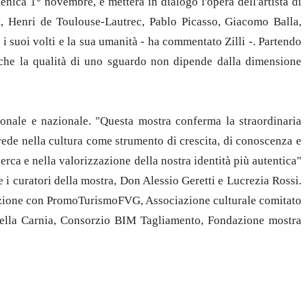
nica 1° novembre, e metterà in dialogo l'opera dell'artista di
et, Henri de Toulouse-Lautrec, Pablo Picasso, Giacomo Balla,
i suoi volti e la sua umanità - ha commentato Zilli -. Partendo
a che la qualità di uno sguardo non dipende dalla dimensione
gionale e nazionale. "Questa mostra conferma la straordinaria
 crede nella cultura come strumento di crescita, di conoscenza e
cerca e nella valorizzazione della nostra identità più autentica"
e i curatori della mostra, Don Alessio Geretti e Lucrezia Rossi.
razione con PromoTurismoFVG, Associazione culturale comitato
della Carnia, Consorzio BIM Tagliamento, Fondazione mostra