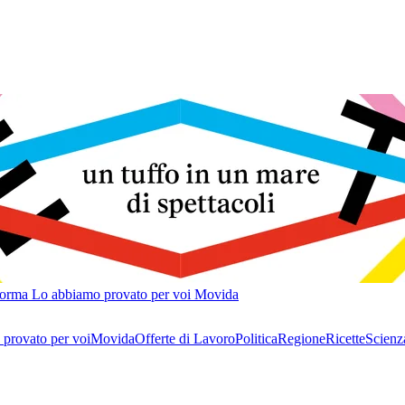
forma
Lo abbiamo provato per voi
Movida
provato per voi
Movida
Offerte di Lavoro
Politica
Regione
Ricette
Scienz