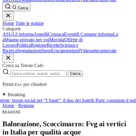
Cerca
Home
Tutte le notizie
Categorie
ASUGI informa
Appelli
Cronaca
Eventi
Il Comune informa
Lo
abbiamo provato per voi
Movida
Offerte di
Lavoro
Politica
Regione
Ricette
Scienza e
Ricerca
Segnalazioni
Sport
Uncategorized
Video
arte
carnevale
Cerca su Trieste Cafe
Cerca
Premi
per chiudere
Esc
Breaking
ieste, boom social per “I Santi”: il duo dei fratelli Puric conquista i
Home
·
Regione
REGIONE
Balneazione, Scoccimarro: Fvg ai vertici
in Italia per qualità acque