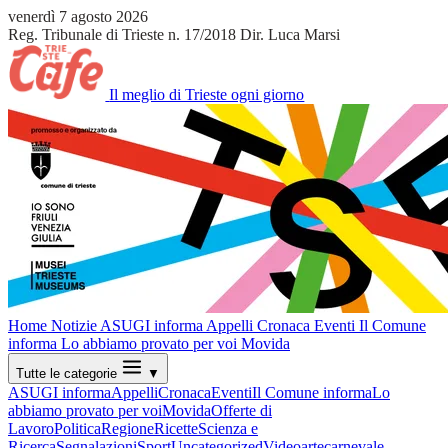
venerdì 7 agosto 2026
Reg. Tribunale di Trieste n. 17/2018
Dir. Luca Marsi
Il meglio di Trieste ogni giorno
Home
Notizie
ASUGI informa
Appelli
Cronaca
Eventi
Il Comune
informa
Lo abbiamo provato per voi
Movida
Tutte le categorie
▼
ASUGI informa
Appelli
Cronaca
Eventi
Il Comune informa
Lo
abbiamo provato per voi
Movida
Offerte di
Lavoro
Politica
Regione
Ricette
Scienza e
Ricerca
Segnalazioni
Sport
Uncategorized
Video
arte
carnevale