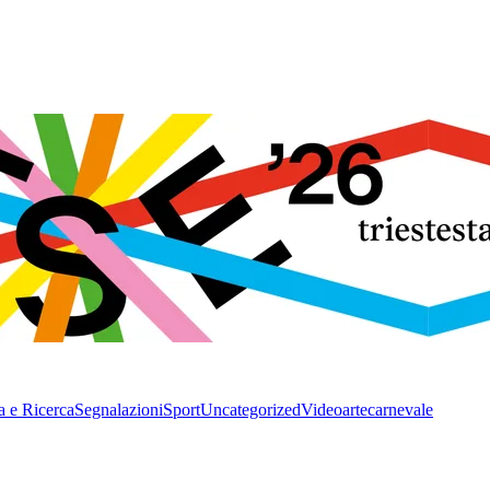
a e Ricerca
Segnalazioni
Sport
Uncategorized
Video
arte
carnevale