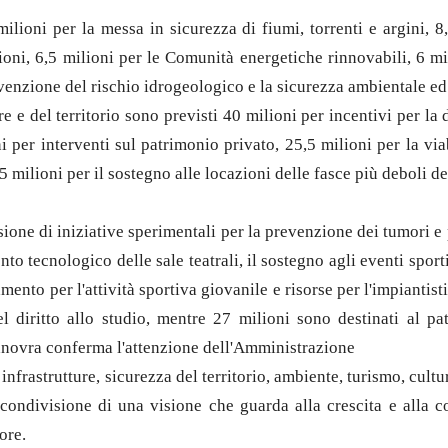
milioni per la messa in sicurezza di fiumi, torrenti e argini, 
zioni, 6,5 milioni per le Comunità energetiche rinnovabili, 6 mi
revenzione del rischio idrogeologico e la sicurezza ambientale e
ure e del territorio sono previsti 40 milioni per incentivi per la
ioni per interventi sul patrimonio privato, 25,5 milioni per la v
5 milioni per il sostegno alle locazioni delle fasce più deboli d
ione di iniziative sperimentali per la prevenzione dei tumori e p
to tecnologico delle sale teatrali, il sostegno agli eventi sporti
ento per l'attività sportiva giovanile e risorse per l'impiantist
el diritto allo studio, mentre 27 milioni sono destinati al pa
manovra conferma l'attenzione dell'Amministrazione
 infrastrutture, sicurezza del territorio, ambiente, turismo, cult
 condivisione di una visione che guarda alla crescita e alla co
ore.