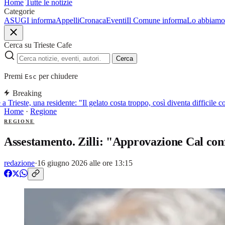
Home
Tutte le notizie
Categorie
ASUGI informa
Appelli
Cronaca
Eventi
Il Comune informa
Lo abbiamo 
Cerca su Trieste Cafe
Cerca
Premi
per chiudere
Esc
Breaking
 Trieste, una residente: "Il gelato costa troppo, così diventa difficile co
Home
·
Regione
REGIONE
Assestamento. Zilli: "Approvazione Cal conf
redazione
·
16 giugno 2026 alle ore 13:15