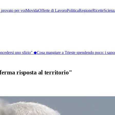
provato per voi
Movida
Offerte di Lavoro
Politica
Regione
Ricette
Scienz
ncedersi uno sfizio"
◆
Cosa mangiare a Trieste spendendo poco: i sapori de
erma risposta al territorio"