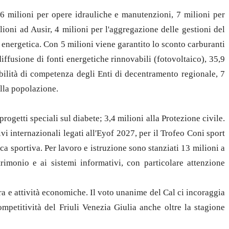
8,6 milioni per opere idrauliche e manutenzioni, 7 milioni per
lioni ad Ausir, 4 milioni per l'aggregazione delle gestioni del
d energetica. Con 5 milioni viene garantito lo sconto carburanti
 diffusione di fonti energetiche rinnovabili (fotovoltaico), 35,9
iabilità di competenza degli Enti di decentramento regionale, 7
ella popolazione.
rogetti speciali sul diabete; 3,4 milioni alla Protezione civile.
vi internazionali legati all'Eyof 2027, per il Trofeo Coni sport
ica sportiva. Per lavoro e istruzione sono stanziati 13 milioni a
trimonio e ai sistemi informativi, con particolare attenzione
ura e attività economiche. Il voto unanime del Cal ci incoraggia
mpetitività del Friuli Venezia Giulia anche oltre la stagione