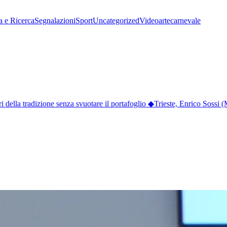
a e Ricerca
Segnalazioni
Sport
Uncategorized
Video
arte
carnevale
lla tradizione senza svuotare il portafoglio
◆
Trieste, Enrico Sossi (M5