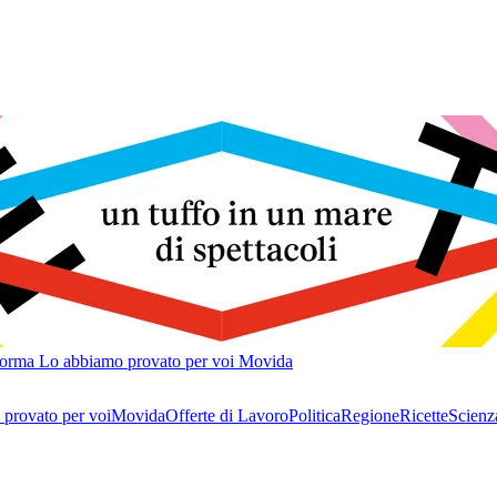
forma
Lo abbiamo provato per voi
Movida
provato per voi
Movida
Offerte di Lavoro
Politica
Regione
Ricette
Scienz