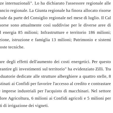
zze internazionali". Lo ha dichiarato l'assessore regionale alle
ancio regionale. La Giunta regionale ha finora allocato risorse
ale da parte del Consiglio regionale nel mese di luglio. Il Cal
sorse sono attualmente così suddivise per le diverse aree di
 energia 85 milioni; Infrastrutture e territorio 186 milioni;
zione, istruzione e famiglia 13 milioni; Patrimonio e sistemi
poste tecniche.
e degli effetti dell'aumento dei costi energetici. Per questo
ntire gli investimenti sul territorio" ha evidenziato Zilli. Tra
duatorie dedicate alle strutture alberghiere a quattro stelle, 8
tinati ai Confidi per favorire l'accesso al credito e contrastare
le imprese industriali per l'acquisto di macchinari. Nel settore
ore Agricoltura, 6 milioni ai Confidi agricoli e 5 milioni per
ti di irrigazione dei vigneti.