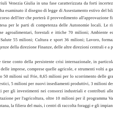
 Friuli Venezia Giulia in una fase caratterizzata da forti incerte
 ha esaminato il disegno di legge di Assestamento estivo del bil
corso dell'iter che porterà il provvedimento all'approvazione fin
esa per le parti di competenza delle Autonomie locali. Le ri
se agroalimentari, forestali e ittiche 70 milioni; Ambiente ed
 Salute 55 milioni; Cultura e sport 36 milioni; Lavoro, forma
genze della direzione Finanze, delle altre direzioni centrali e a 
ene conto della persistente crisi internazionale, in particolar
elle imprese, comprese quelle agricole, e strumenti volti a gara
o 50 milioni sul Frie, 8,65 milioni per lo scorrimento delle gra
estici, 5 milioni per nuovi insediamenti produttivi, 3 milioni des
nti per gli investimenti nei consorzi industriali e contributi al
tazione per l'agricoltura, oltre 10 milioni per il programma Val
ana, la filiera del mais, i centri di raccolta foraggi e gli impian