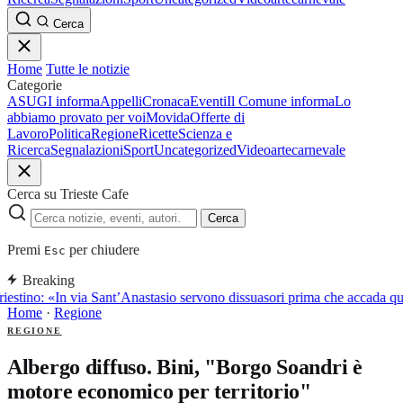
Cerca
Home
Tutte le notizie
Categorie
ASUGI informa
Appelli
Cronaca
Eventi
Il Comune informa
Lo
abbiamo provato per voi
Movida
Offerte di
Lavoro
Politica
Regione
Ricette
Scienza e
Ricerca
Segnalazioni
Sport
Uncategorized
Video
arte
carnevale
Cerca su Trieste Cafe
Cerca
Premi
per chiudere
Esc
Breaking
iestino: «In via Sant’Anastasio servono dissuasori prima che accada q
Home
·
Regione
REGIONE
Albergo diffuso. Bini, "Borgo Soandri è
motore economico per territorio"