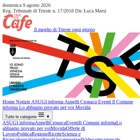
domenica 9 agosto 2026
Reg. Tribunale di Trieste n. 17/2018
Dir. Luca Marsi
Il meglio di Trieste ogni giorno
Home
Notizie
ASUGI informa
Appelli
Cronaca
Eventi
Il Comune
informa
Lo abbiamo provato per voi
Movida
Tutte le categorie
▼
ASUGI informa
Appelli
Cronaca
Eventi
Il Comune informa
Lo
abbiamo provato per voi
Movida
Offerte di
Lavoro
Politica
Regione
Ricette
Scienza e
Ricerca
Segnalazioni
Sport
Uncategorized
Video
arte
carnevale