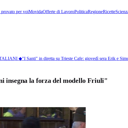
provato per voi
Movida
Offerte di Lavoro
Politica
Regione
Ricette
Scienz
ITALIANI
◆
"I Santi" in diretta su Trieste Cafe: giovedì sera Erik e Simo
i insegna la forza del modello Friuli"