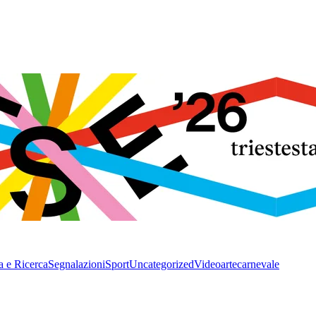
a e Ricerca
Segnalazioni
Sport
Uncategorized
Video
arte
carnevale