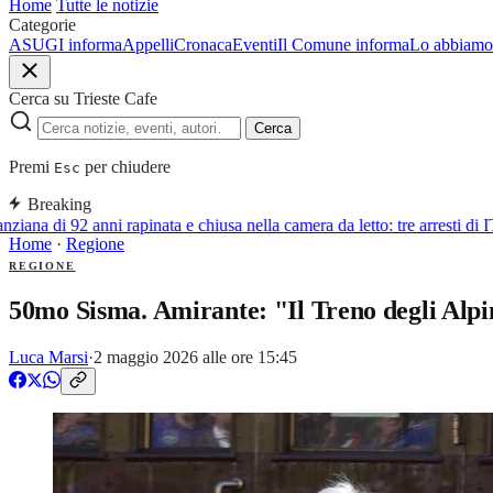
Home
Tutte le notizie
Categorie
ASUGI informa
Appelli
Cronaca
Eventi
Il Comune informa
Lo abbiamo 
Cerca su Trieste Cafe
Cerca
Premi
per chiudere
Esc
Breaking
iana di 92 anni rapinata e chiusa nella camera da letto: tre arresti di 
Home
·
Regione
REGIONE
50mo Sisma. Amirante: "Il Treno degli Alpin
Luca Marsi
·
2 maggio 2026 alle ore 15:45