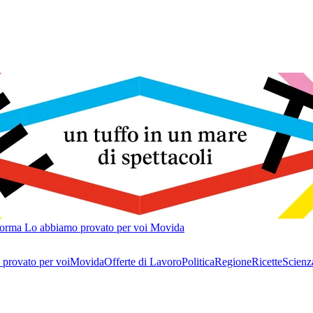
forma
Lo abbiamo provato per voi
Movida
provato per voi
Movida
Offerte di Lavoro
Politica
Regione
Ricette
Scienz