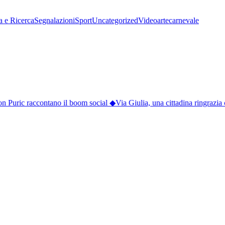
a e Ricerca
Segnalazioni
Sport
Uncategorized
Video
arte
carnevale
n Puric raccontano il boom social
◆
Via Giulia, una cittadina ringrazia c