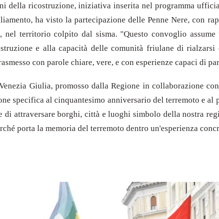
ni della ricostruzione, iniziativa inserita nel programma ufficia
agliamento, ha visto la partecipazione delle Penne Nere, con r
, nel territorio colpito dal sisma. "Questo convoglio assume 
truzione e alla capacità delle comunità friulane di rialzarsi d
rasmesso con parole chiare, vere, e con esperienze capaci di par
li Venezia Giulia, promosso dalla Regione in collaborazione co
ne specifica al cinquantesimo anniversario del terremoto e al p
e di attraversare borghi, città e luoghi simbolo della nostra reg
perché porta la memoria del terremoto dentro un'esperienza concre