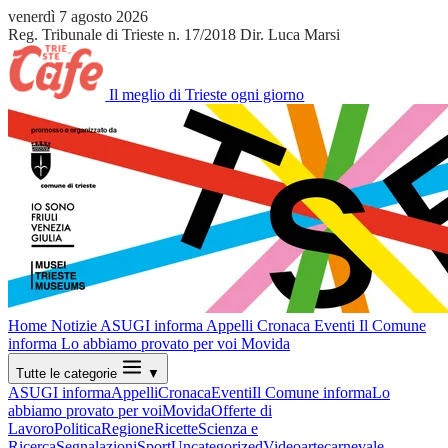
venerdì 7 agosto 2026
Reg. Tribunale di Trieste n. 17/2018
Dir. Luca Marsi
Il meglio di Trieste ogni giorno
Home
Notizie
ASUGI informa
Appelli
Cronaca
Eventi
Il Comune
informa
Lo abbiamo provato per voi
Movida
Tutte le categorie
▼
ASUGI informa
Appelli
Cronaca
Eventi
Il Comune informa
Lo
abbiamo provato per voi
Movida
Offerte di
Lavoro
Politica
Regione
Ricette
Scienza e
Ricerca
Segnalazioni
Sport
Uncategorized
Video
arte
carnevale