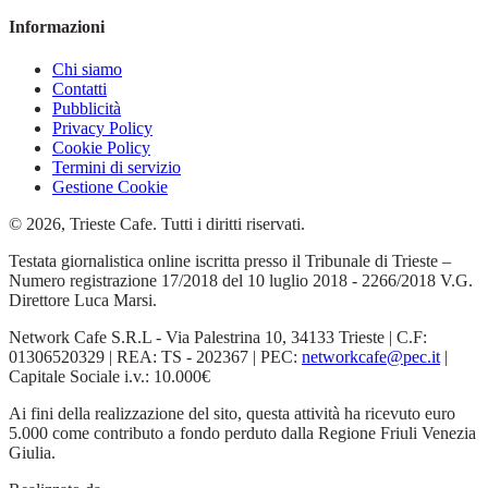
Informazioni
Chi siamo
Contatti
Pubblicità
Privacy Policy
Cookie Policy
Termini di servizio
Gestione Cookie
© 2026, Trieste Cafe. Tutti i diritti riservati.
Testata giornalistica online iscritta presso il Tribunale di Trieste –
Numero registrazione 17/2018 del 10 luglio 2018 - 2266/2018 V.G.
Direttore Luca Marsi.
Network Cafe S.R.L - Via Palestrina 10, 34133 Trieste | C.F:
01306520329 | REA: TS - 202367 | PEC:
networkcafe@pec.it
|
Capitale Sociale i.v.: 10.000€
Ai fini della realizzazione del sito, questa attività ha ricevuto euro
5.000 come contributo a fondo perduto dalla Regione Friuli Venezia
Giulia.