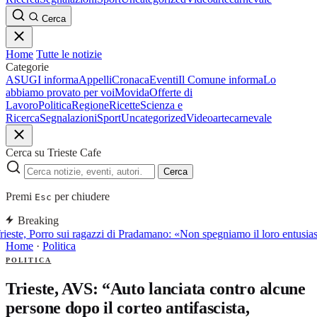
Cerca
Home
Tutte le notizie
Categorie
ASUGI informa
Appelli
Cronaca
Eventi
Il Comune informa
Lo
abbiamo provato per voi
Movida
Offerte di
Lavoro
Politica
Regione
Ricette
Scienza e
Ricerca
Segnalazioni
Sport
Uncategorized
Video
arte
carnevale
Cerca su Trieste Cafe
Cerca
Premi
per chiudere
Esc
Breaking
rieste, Porro sui ragazzi di Pradamano: «Non spegniamo il loro entusia
Home
·
Politica
POLITICA
Trieste, AVS: “Auto lanciata contro alcune
persone dopo il corteo antifascista,