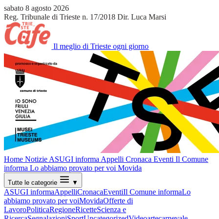
sabato 8 agosto 2026
Reg. Tribunale di Trieste n. 17/2018
Dir. Luca Marsi
Il meglio di Trieste ogni giorno
Home
Notizie
ASUGI informa
Appelli
Cronaca
Eventi
Il Comune
informa
Lo abbiamo provato per voi
Movida
Tutte le categorie
▼
ASUGI informa
Appelli
Cronaca
Eventi
Il Comune informa
Lo
abbiamo provato per voi
Movida
Offerte di
Lavoro
Politica
Regione
Ricette
Scienza e
Ricerca
Segnalazioni
Sport
Uncategorized
Video
arte
carnevale