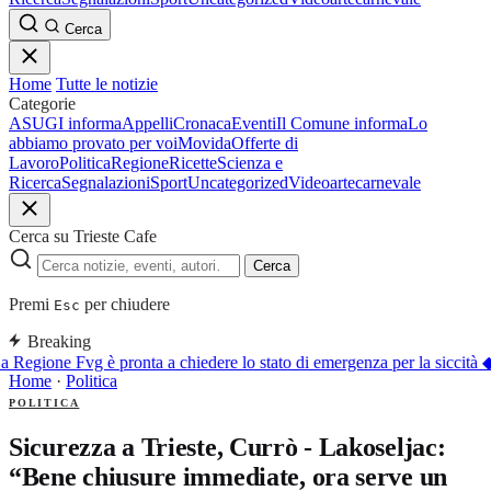
Cerca
Home
Tutte le notizie
Categorie
ASUGI informa
Appelli
Cronaca
Eventi
Il Comune informa
Lo
abbiamo provato per voi
Movida
Offerte di
Lavoro
Politica
Regione
Ricette
Scienza e
Ricerca
Segnalazioni
Sport
Uncategorized
Video
arte
carnevale
Cerca su Trieste Cafe
Cerca
Premi
per chiudere
Esc
Breaking
a Regione Fvg è pronta a chiedere lo stato di emergenza per la siccità
Home
·
Politica
POLITICA
Sicurezza a Trieste, Currò - Lakoseljac:
“Bene chiusure immediate, ora serve un