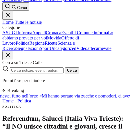
Cerca
Home
Tutte le notizie
Categorie
ASUGI informa
Appelli
Cronaca
Eventi
Il Comune informa
Lo
abbiamo provato per voi
Movida
Offerte di
Lavoro
Politica
Regione
Ricette
Scienza e
Ricerca
Segnalazioni
Sport
Uncategorized
Video
arte
carnevale
Cerca su Trieste Cafe
Cerca
Premi
per chiudere
Esc
Breaking
rieste, furto nell’orto: «Mi hanno portato via zucche e pomodori, ci a
Home
·
Politica
POLITICA
Referendum, Salucci (Italia Viva Trieste):
“Il NO unisce cittadini e giovani, cresce il