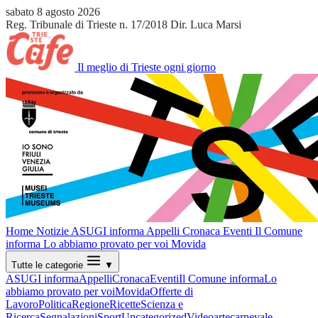
sabato 8 agosto 2026
Reg. Tribunale di Trieste n. 17/2018
Dir. Luca Marsi
Il meglio di Trieste ogni giorno
Home
Notizie
ASUGI informa
Appelli
Cronaca
Eventi
Il Comune
informa
Lo abbiamo provato per voi
Movida
Tutte le categorie
▼
ASUGI informa
Appelli
Cronaca
Eventi
Il Comune informa
Lo
abbiamo provato per voi
Movida
Offerte di
Lavoro
Politica
Regione
Ricette
Scienza e
Ricerca
Segnalazioni
Sport
Uncategorized
Video
arte
carnevale