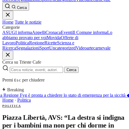
Cerca
Home
Tutte le notizie
Categorie
ASUGI informa
Appelli
Cronaca
Eventi
Il Comune informa
Lo
abbiamo provato per voi
Movida
Offerte di
Lavoro
Politica
Regione
Ricette
Scienza e
Ricerca
Segnalazioni
Sport
Uncategorized
Video
arte
carnevale
Cerca su Trieste Cafe
Cerca
Premi
per chiudere
Esc
Breaking
a Regione Fvg è pronta a chiedere lo stato di emergenza per la siccità
Home
·
Politica
POLITICA
Piazza Libertà, AVS: “La destra si indigna
per i bambini ma non per chi dorme in