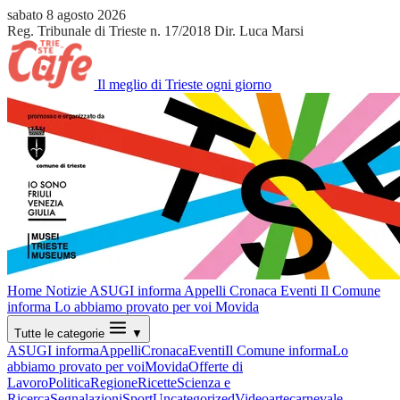
sabato 8 agosto 2026
Reg. Tribunale di Trieste n. 17/2018
Dir. Luca Marsi
Il meglio di Trieste ogni giorno
Home
Notizie
ASUGI informa
Appelli
Cronaca
Eventi
Il Comune
informa
Lo abbiamo provato per voi
Movida
Tutte le categorie
▼
ASUGI informa
Appelli
Cronaca
Eventi
Il Comune informa
Lo
abbiamo provato per voi
Movida
Offerte di
Lavoro
Politica
Regione
Ricette
Scienza e
Ricerca
Segnalazioni
Sport
Uncategorized
Video
arte
carnevale