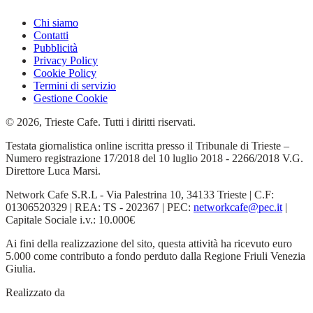
Chi siamo
Contatti
Pubblicità
Privacy Policy
Cookie Policy
Termini di servizio
Gestione Cookie
© 2026, Trieste Cafe. Tutti i diritti riservati.
Testata giornalistica online iscritta presso il Tribunale di Trieste –
Numero registrazione 17/2018 del 10 luglio 2018 - 2266/2018 V.G.
Direttore Luca Marsi.
Network Cafe S.R.L - Via Palestrina 10, 34133 Trieste | C.F:
01306520329 | REA: TS - 202367 | PEC:
networkcafe@pec.it
|
Capitale Sociale i.v.: 10.000€
Ai fini della realizzazione del sito, questa attività ha ricevuto euro
5.000 come contributo a fondo perduto dalla Regione Friuli Venezia
Giulia.
Realizzato da